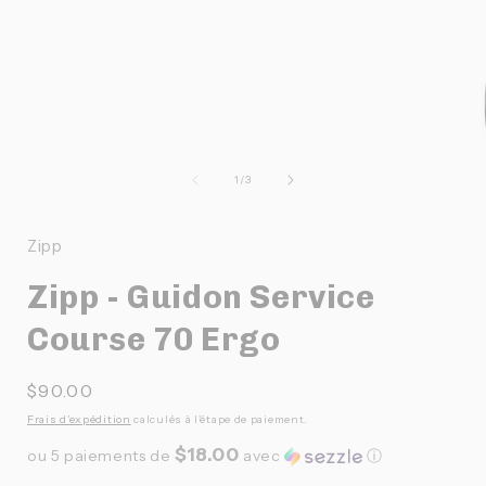
Ouvrir
le
média
1
dans
une
fenêtre
modale
O
l
de
1
/
3
Zipp
f
Zipp - Guidon Service
Course 70 Ergo
Prix
$90.00
habituel
Frais d'expédition
calculés à l'étape de paiement.
$18.00
ou 5 paiements de
avec
ⓘ