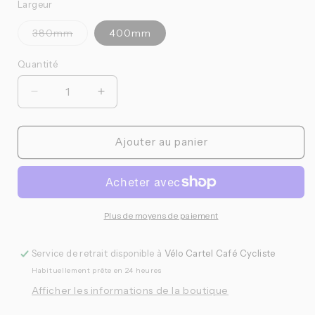
Largeur
Variante
380mm
400mm
épuisée
ou
indisponible
Quantité
Quantité
Réduire
Augmenter
la
la
quantité
quantité
de
de
Ajouter au panier
Zipp
Zipp
-
-
Guidon
Guidon
Service
Service
Course
Course
Plus de moyens de paiement
70
70
Ergo
Ergo
Service de retrait disponible à
Vélo Cartel Café Cycliste
Habituellement prête en 24 heures
Afficher les informations de la boutique