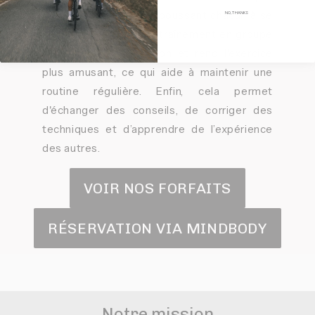
de compétition saine, poussant chacun à se
NO, THANKS
surpasser. En plus, l'entraînement en groupe
améliore la socialisation et rend l'exercice
plus amusant, ce qui aide à maintenir une
routine régulière. Enfin, cela permet
d'échanger des conseils, de corriger des
techniques et d’apprendre de l’expérience
des autres.
VOIR NOS FORFAITS
RÉSERVATION VIA MINDBODY
Notre mission