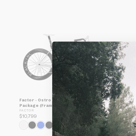
Factor - Ostro VAM 2.0 Premium
Factor - 
Package (Frameset/Wheelset)
Package 
FACTOR
FACTOR
$10,799
$7,299