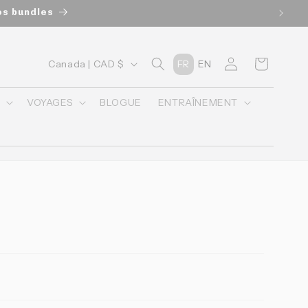
 nos bundles
P
Connexion
Panier
Canada | CAD $
FR
EN
a
y
O
VOYAGES
BLOGUE
ENTRAÎNEMENT
s
/
r
é
g
i
o
n