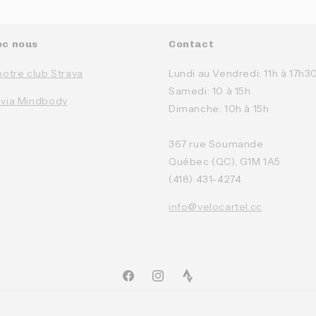
ec nous
Contact
notre club Strava
Lundi au Vendredi: 11h à 17h3
Samedi: 10 à 15h
 via Mindbody
Dimanche: 10h à 15h
367 rue Soumande
Québec (QC), G1M 1A5
(418) 431-4274
info@velocartel.cc
Facebook
Instagram
TikTok