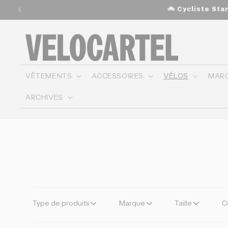
et
🚲 Cycliste St
passer
au
contenu
VÊTEMENTS
ACCESSOIRES
VÉLOS
MAR
ARCHIVES
Type de produits
Marque
Taille
C