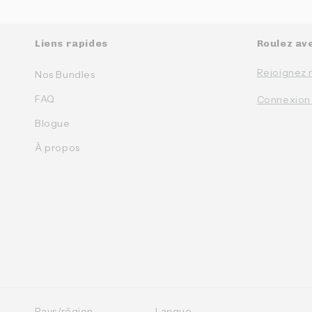
Liens rapides
Roulez av
Rejoignez 
Nos Bundles
FAQ
Connexion
Blogue
À propos
Pays/région
Langue