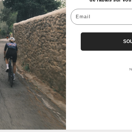
Email
SO
N