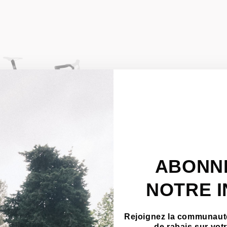
ABONN
Ostro VAM 2.0 Premium
(Frameset)
NOTRE 
+1
Rejoignez la communauté
de rabais sur vo