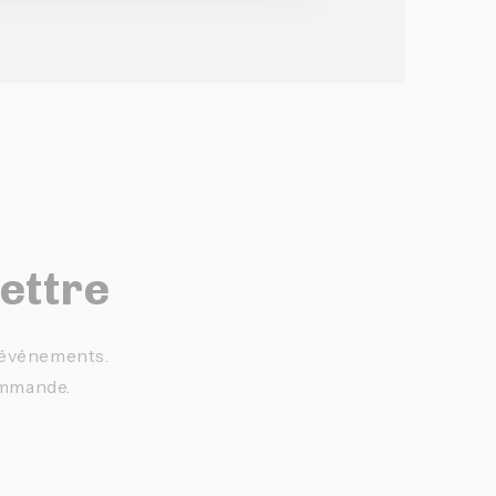
lettre
t événements.
ommande.