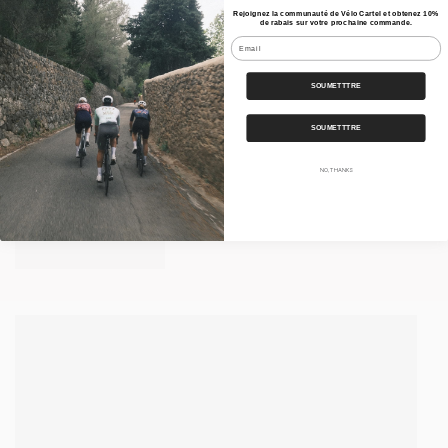
Rejoignez la communauté de Vélo Cartel et obtenez 10%
de rabais sur votre prochaine commande.
Email
Pas Normal Studios - Bib
SOUMETTTRE
Long Mechanism Deep
Winter Homme AW25
PAS NORMAL STUDIOS
SOUMETTTRE
$440
NO, THANKS