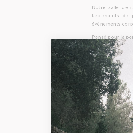
Notre salle d’en
lancements de p
événements corpo
Pensé pour la pe
installations de q
Un espace polyv
La salle peut êtr
présentations, d
lumineux et propi
Équipements et
Espace d’en
Équipements 
Système de