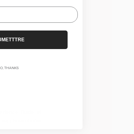
UMETTTRE
O, THANKS
rience fluide et
 supplémentaires