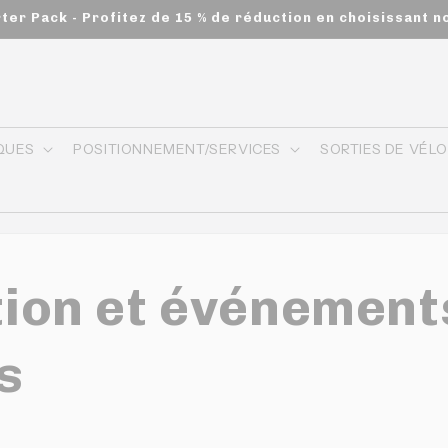
s commandes de 200$ et plus - appliqué automatiquement a
QUES
POSITIONNEMENT/SERVICES
SORTIES DE VÉL
ion et événement
s