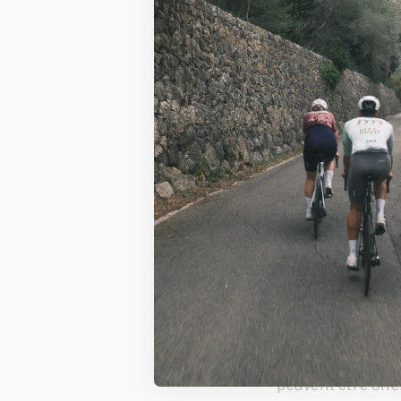
Vestiaires 
Aire d’accue
Accès facile
Pour quels type
Entraînemen
Événements 
Ateliers, f
Lancements 
Tournages p
Une expérience 
Nous vous accom
professionnelle
peuvent être offe