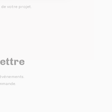
r de votre projet.
lettre
t événements.
ommande.