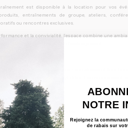
traînement est disponible à la location pour vos év
roduits, entraînements de groupe, ateliers, confére
ratifs ou rencontres exclusives.
rformance et la convivialité, l’espace combine une ambi
ualité et une grande flexibilité d’aménagement.
alent
e configurée selon vos besoins : entraînement fonctionn
iscussions ou événements hybrides. L’environnement est
ce à l’énergie de groupe.
ABONN
 commodités
NOTRE 
traînement spacieux et modulable
sportifs (selon disponibilité)
Rejoignez la communauté
de rabais sur vo
 son