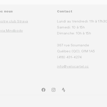
ec nous
Contact
notre club Strava
Lundi au Vendredi: 11h à 17h3
Samedi: 10 à 15h
 via Mindbody
Dimanche: 10h à 15h
367 rue Soumande
Québec (QC), G1M 1A5
(418) 431-4274
info@velocartel.cc
Facebook
Instagram
TikTok