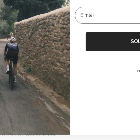
et douches
Email
il ou de repos
 et stationnement à proximité
s d’événements ?
SO
ts privés ou de groupe
corporatifs et team building
ormations et conférences
N
de produits ou événements médias
hoto et vidéo
clé en main
pagnons dans l’organisation afin d’assurer une expé
, du montage à la tenue de l’événement. Des options
rtes selon vos besoins.