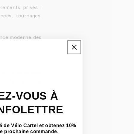
énements privés :
nces, tournages,
ance moderne, des
el, cours dirigés,
 à la fois épuré,
EZ-VOUS À
INFOLETTRE
 de Vélo Cartel et obtenez 10%
tre prochaine commande.