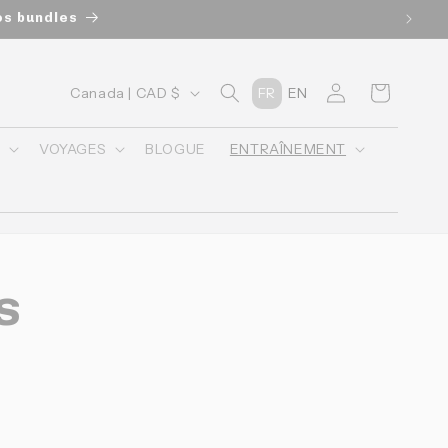
u panier lors du checkout
P
Connexion
Panier
Canada | CAD $
FR
EN
a
y
O
VOYAGES
BLOGUE
ENTRAÎNEMENT
s
/
r
é
s
g
i
o
n