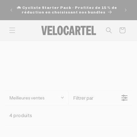
et
🚚 Exp
passer
🚲 Cycliste Starter Pack - Profitez de 15 % de
200$ e
au
réduction en choisissant nos bundles
contenu
Panier
Meilleures ventes
Filtrer par
4 produits