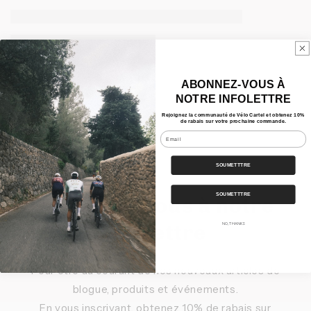
ABONNEZ-VOUS À
NOTRE INFOLETTRE
Rejoignez la communauté de Vélo Cartel et obtenez 10%
de rabais sur votre prochaine commande.
Email
SOUMETTTRE
SOUMETTTRE
Inscrivez-vous à notre
infolettre
NO, THANKS
Pour être au courant de nos nouveaux articles de
blogue, produits et événements.
En vous inscrivant, obtenez 10% de rabais sur