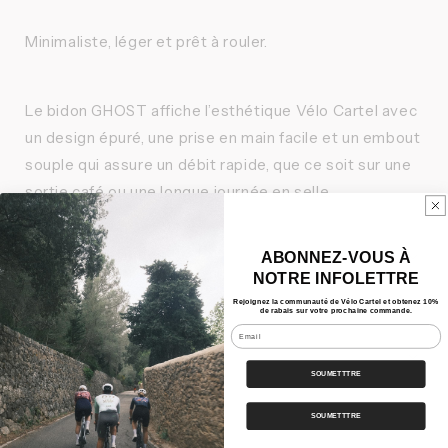
Minimaliste, léger et prêt à rouler.
Le bidon GHOST affiche l’esthétique Vélo Cartel avec
un design épuré, une prise en main facile et un embout
souple qui assure un débit rapide, que ce soit sur une
sortie café ou une longue journée en selle.
Caractéristiques
ABONNEZ-VOUS À
NOTRE INFOLETTRE
Nos Bundles
Rejoignez la communauté de Vélo Cartel et obtenez 10%
de rabais sur votre prochaine commande.
Email
Expédition
SOUMETTTRE
Partager
SOUMETTTRE