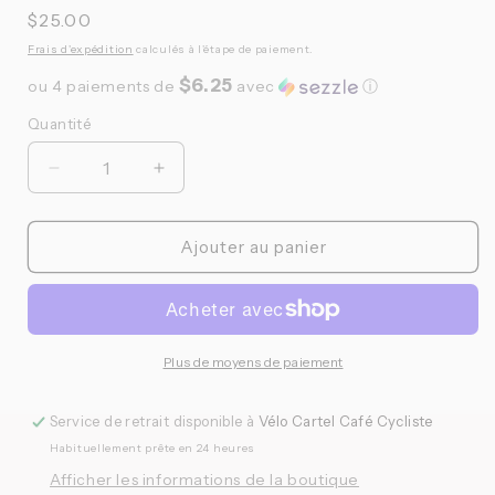
Prix
$25.00
habituel
Frais d'expédition
calculés à l'étape de paiement.
$6.25
ou 4 paiements de
avec
ⓘ
Quantité
Quantité
Réduire
Augmenter
la
la
quantité
quantité
de
de
Ajouter au panier
Velo
Velo
Cartel
Cartel
-
-
Bidon
Bidon
GHOST
GHOST
Plus de moyens de paiement
Service de retrait disponible à
Vélo Cartel Café Cycliste
Habituellement prête en 24 heures
Afficher les informations de la boutique