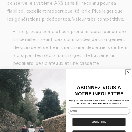
conserve le système AXS sans fil, reconnu pour sa
fiabilité ; excellent rapport qualité-prix. Plus léger que
les générations précédentes. Valeur très compétitive.
Le groupe complet comprend un dérailleur arrière,
un dérailleur avant, des commandes de changement
de vitesse et de frein, une chaîne, des étriers de frein
à disque, des rotors, un chargeur de batterie, un
pédaliers, des plateaux et une cassette.
Caractéristiques
ABONNEZ-VOUS À
NOTRE INFOLETTRE
Nos Bundles
Rejoignez la communauté de Vélo Cartel et obtenez 10%
de rabais sur votre prochaine commande.
Email
Expédition
SOUMETTTRE
Partager