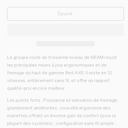
la
la
quantité
quantité
de
de
Épuisé
SRAM
SRAM
-
-
Groupe
Groupe
Rival
Rival
AXS
AXS
E1
E1
2x
2x
Le groupe route de troisième niveau de SRAM reçoit
(Sans
(Sans
les principales mises à jour ergonomiques et de
Powermeter)
Powermeter)
freinage du haut de gamme Red AXS. Il reste en 12
vitesses, entièrement sans fil, et offre un rapport
qualité-prix encore meilleur.
Les points forts : Puissance et sensation de freinage
grandement améliorées ; nouvelle ergonomie des
manettes offrant un énorme gain de confort (pour la
plupart des cyclistes) ; configuration sans fil simple ;