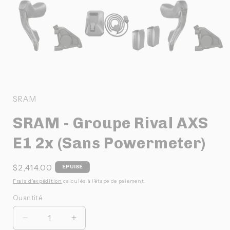
Ouvrir
le
média
1
SRAM
dans
une
SRAM - Groupe Rival AXS
fenêtre
modale
E1 2x (Sans Powermeter)
Prix
$2,414.00
ÉPUISÉ
habituel
Frais d'expédition
calculés à l'étape de paiement.
Quantité
Quantité
Réduire
Augmenter