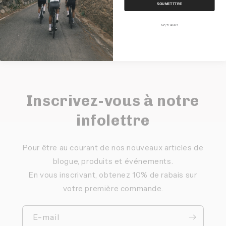
SOUMETTTRE
NO, THANKS
Inscrivez-vous à notre
infolettre
Pour être au courant de nos nouveaux articles de
blogue, produits et événements.
En vous inscrivant, obtenez 10% de rabais sur
votre première commande.
E-mail