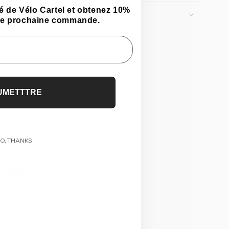
 de Vélo Cartel et obtenez 10%
tre prochaine commande.
UMETTTRE
O, THANKS
lettre
t événements.
ommande.