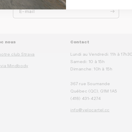
E-mail
ec nous
Contact
notre club Strava
Lundi au Vendredi: 11h à 17h3
Samedi: 10 à 15h
 via Mindbody
Dimanche: 10h à 15h
367 rue Soumande
Québec (QC), G1M 1A5
(418) 431-4274
info@velocartel.cc