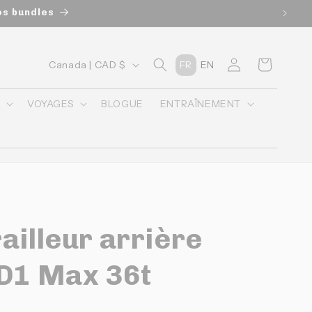
os bundles
P
Connexion
Panier
Canada | CAD $
FR
EN
a
y
O
VOYAGES
BLOGUE
ENTRAÎNEMENT
s
/
r
é
g
ailleur arrière
i
o
 D1 Max 36t
n