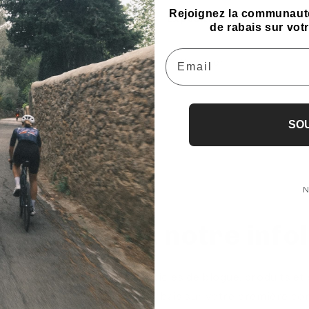
Rejoignez la communauté
Expédition
de rabais sur vo
Email
Partager
SO
N
ivez-vous à notre info
 courant de nos nouveaux articles de blogue, produits e
 inscrivant, obtenez 10% de rabais sur votre première c