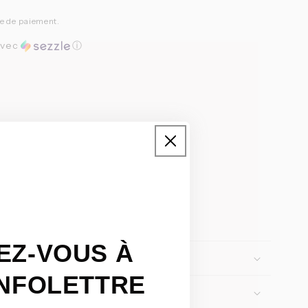
pe de paiement.
vec
ⓘ
puisé
EZ-VOUS À
INFOLETTRE