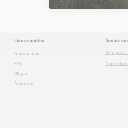
Liens rapides
Roulez av
Rejoignez 
Nos Bundles
FAQ
Connexion
Blogue
À propos