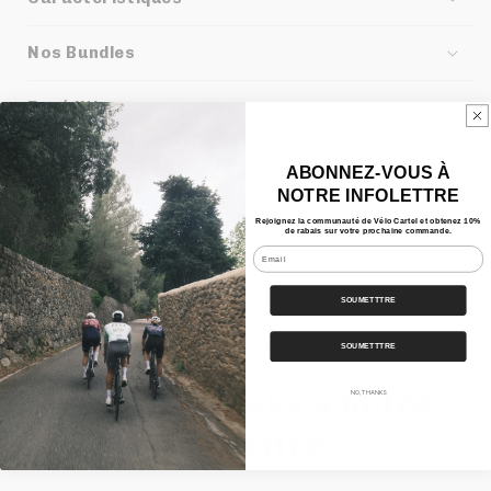
Nos Bundles
Expédition
ABONNEZ-VOUS À
Partager
NOTRE INFOLETTRE
Rejoignez la communauté de Vélo Cartel et obtenez 10%
de rabais sur votre prochaine commande.
Email
SOUMETTTRE
SOUMETTTRE
Inscrivez-vous à notre
NO, THANKS
infolettre