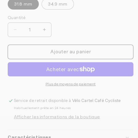
31.8 mm
34.9 mm
Quantité
Quantité
Réduire
Augmenter
la
la
quantité
quantité
de
de
Ajouter au panier
Sram
Sram
-
-
Collet
Collet
de
de
dérailleur
dérailleur
Plus de moyens de paiement
avant
avant
Service de retrait disponible à
Vélo Cartel Café Cycliste
Habituellement prête en 24 heures
Afficher les informations de la boutique
Caractéristiques