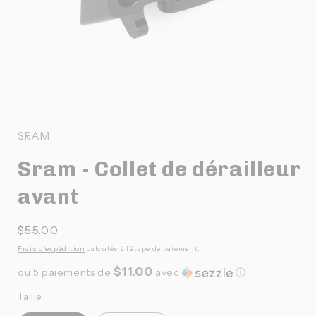
Ouvrir
le
média
1
SRAM
dans
une
Sram - Collet de dérailleur
fenêtre
modale
avant
Prix
$55.00
habituel
Frais d'expédition
calculés à l'étape de paiement.
$11.00
ou 5 paiements de
avec
ⓘ
Taille