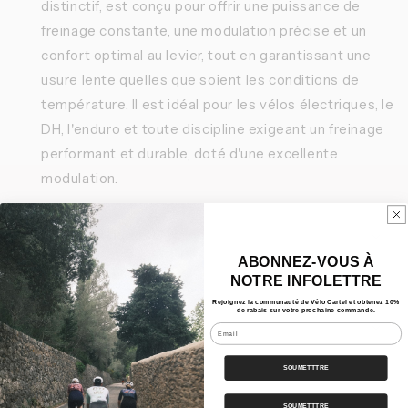
distinctif, est conçu pour offrir une puissance de
freinage constante, une modulation précise et un
confort optimal au levier, tout en garantissant une
usure lente quelles que soient les conditions de
température. Il est idéal pour les vélos électriques, le
DH, l'enduro et toute discipline exigeant un freinage
performant et durable, doté d'une excellente
modulation.
Caractéristiques
ABONNEZ-VOUS À
NOTRE INFOLETTRE
Nos Bundles
Rejoignez la communauté de Vélo Cartel et obtenez 10%
de rabais sur votre prochaine commande.
Expédition
Email
SOUMETTTRE
Partager
SOUMETTTRE