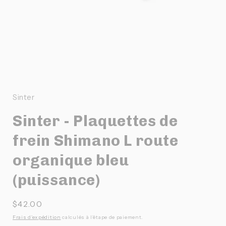
Ouvrir
le
média
1
Sinter
dans
une
Sinter - Plaquettes de
fenêtre
modale
frein Shimano L route
organique bleu
(puissance)
Prix
$42.00
habituel
Frais d'expédition
calculés à l'étape de paiement.