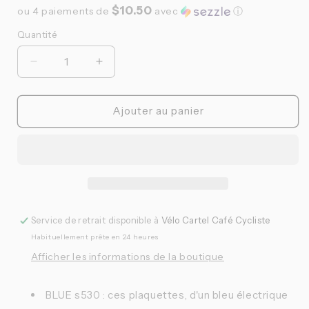
$10.50
ou 4 paiements de
avec
ⓘ
Quantité
Quantité
Réduire
Augmenter
la
la
quantité
quantité
de
de
Ajouter au panier
Sinter
Sinter
-
-
Plaquettes
Plaquettes
de
de
frein
frein
Shimano
Shimano
L
L
Service de retrait disponible à
Vélo Cartel Café Cycliste
route
route
Habituellement prête en 24 heures
organique
organique
bleu
bleu
Afficher les informations de la boutique
(puissance)
(puissance)
BLUE s530 : ces plaquettes, d'un bleu électrique