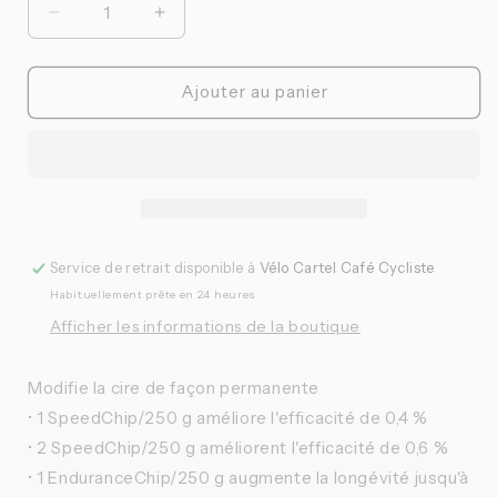
Réduire
Augmenter
la
la
quantité
quantité
de
de
Ajouter au panier
SILCA
SILCA
-
-
Wax
Wax
Additives
Additives
Endurance
Endurance
Chip
Chip
Service de retrait disponible à
Vélo Cartel Café Cycliste
Habituellement prête en 24 heures
Afficher les informations de la boutique
Modifie la cire de façon permanente
• 1 SpeedChip/250 g améliore l'efficacité de 0,4 %
• 2 SpeedChip/250 g améliorent l'efficacité de 0,6 %
• 1 EnduranceChip/250 g augmente la longévité jusqu'à