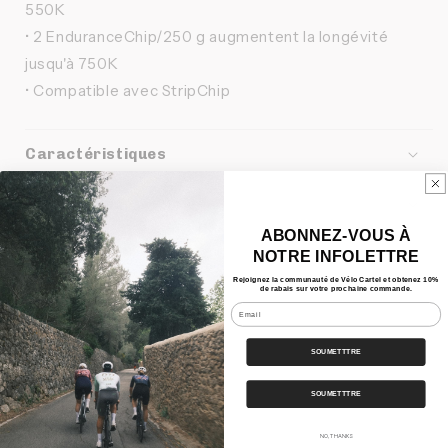
550K
• 2 EnduranceChip/250 g augmentent la longévité
jusqu'à 750K
• Compatible avec StripChip
Caractéristiques
Nos Bundles
ABONNEZ-VOUS À
Expédition
NOTRE INFOLETTRE
Rejoignez la communauté de Vélo Cartel et obtenez 10%
de rabais sur votre prochaine commande.
Email
Partager
SOUMETTTRE
SOUMETTTRE
NO, THANKS