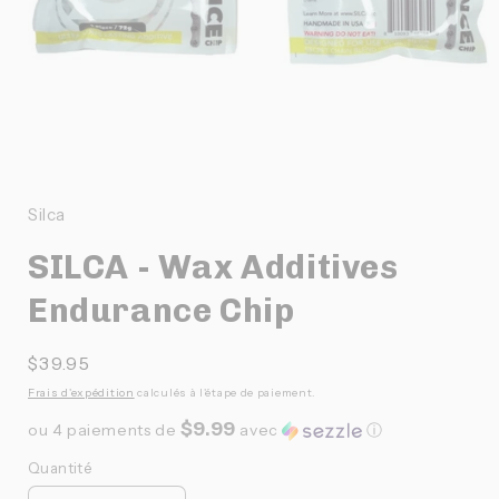
Ouvrir
le
média
1
Silca
dans
une
SILCA - Wax Additives
fenêtre
modale
Endurance Chip
Prix
$39.95
habituel
Frais d'expédition
calculés à l'étape de paiement.
$9.99
ou 4 paiements de
avec
ⓘ
Quantité
Quantité