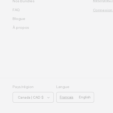
Rejoignez 
Nos Bundles
FAQ
Connexion
Blogue
À propos
Pays/région
Langue
Français
English
Canada | CAD $