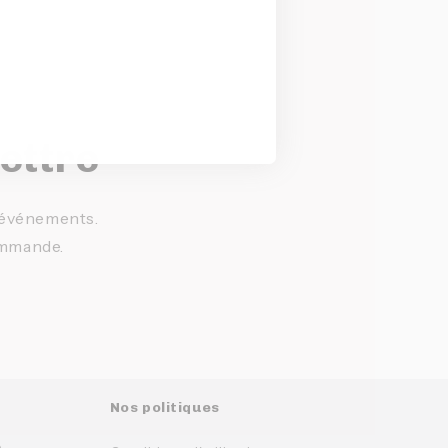
lettre
t événements.
ommande.
Nos politiques