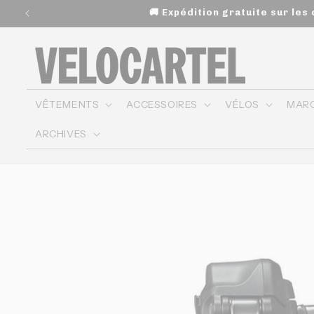
et
🚚 Expédition gratuite sur le
passer
au
contenu
VÊTEMENTS
ACCESSOIRES
VÉLOS
MAR
ARCHIVES
Passer aux
informations
produits