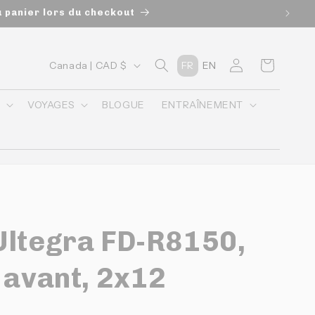
u panier lors du checkout
P
Connexion
Panier
Canada | CAD $
FR
EN
a
y
O
VOYAGES
BLOGUE
ENTRAÎNEMENT
s
/
r
é
g
Ultegra FD-R8150,
i
o
 avant, 2x12
n