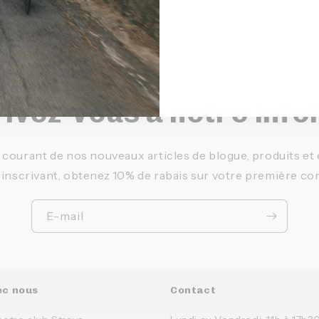
ivez-vous à notre info
 courant de nos nouveaux articles de blogue, produits e
 inscrivant, obtenez 10% de rabais sur votre première c
E-mail
ec nous
Contact