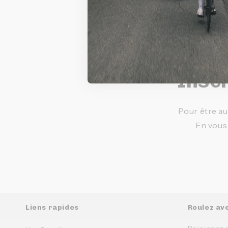
Inscr
Pour être au
En vous
Liens rapides
Roulez av