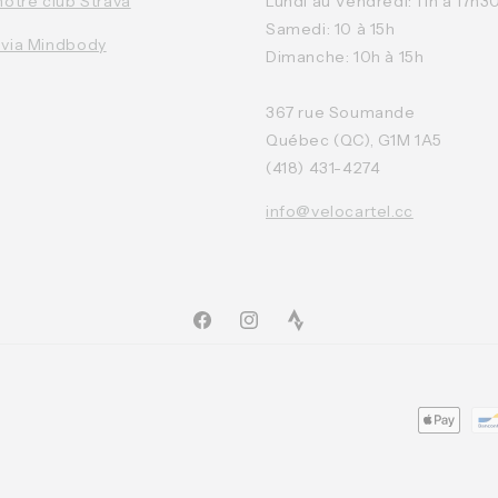
notre club Strava
Lundi au Vendredi: 11h à 17h3
Samedi: 10 à 15h
 via Mindbody
Dimanche: 10h à 15h
367 rue Soumande
Québec (QC), G1M 1A5
(418) 431-4274
info@velocartel.cc
Facebook
Instagram
TikTok
Moyens
de
paiemen