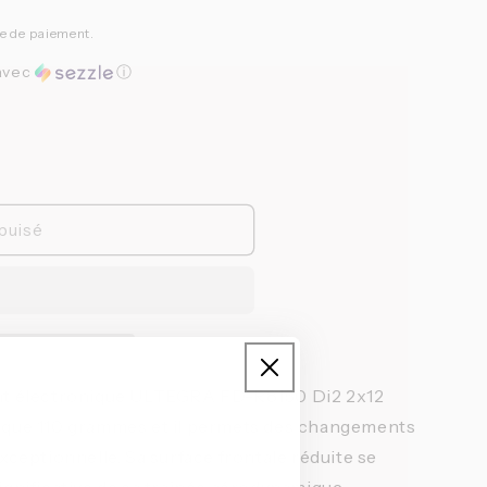
pe de paiement.
avec
ⓘ
puisé
ant électronique ULTEGRA FD-R8150 Di2 2x12
e que 110 grammes et il permets des changements
exceptionnelle. Sa surface frontale réduite se