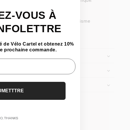
ignificative de sa traînée aérodynamique.
EZ-VOUS À
sses plus rapides
uite de 33% améliorant l'aérodynamisme
INFOLETTRE
grammes
x: 50-55T
 de Vélo Cartel et obtenez 10%
tre prochaine commande.
UMETTTRE
O, THANKS