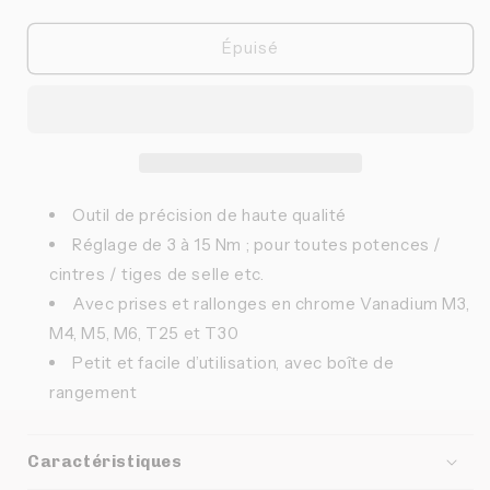
la
la
quantité
quantité
de
de
Épuisé
Clé
Clé
dynamométrique
dynamométrique
PRO
PRO
Outil de précision de haute qualité
Réglage de 3 à 15 Nm ; pour toutes potences /
cintres / tiges de selle etc.
Avec prises et rallonges en chrome Vanadium M3,
M4, M5, M6, T25 et T30
Petit et facile d’utilisation, avec boîte de
rangement
Caractéristiques