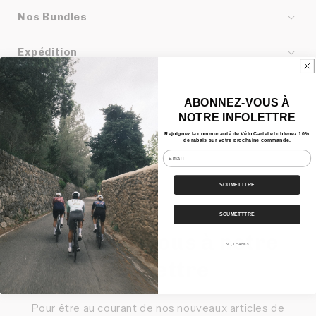
Nos Bundles
Expédition
Partager
ABONNEZ-VOUS À
NOTRE INFOLETTRE
Rejoignez la communauté de Vélo Cartel et obtenez 10%
de rabais sur votre prochaine commande.
Email
SOUMETTTRE
SOUMETTTRE
Inscrivez-vous à notre
NO, THANKS
infolettre
Pour être au courant de nos nouveaux articles de