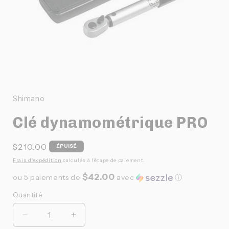
Ouvrir
le
média
1
Shimano
dans
une
Clé dynamométrique PRO
fenêtre
modale
Prix
$210.00
ÉPUISÉ
habituel
Frais d'expédition
calculés à l'étape de paiement.
$42.00
ou 5 paiements de
avec
ⓘ
Quantité
Quantité
Réduire
Augmenter