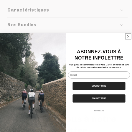
Caractéristiques
Nos Bundles
Expédition
ABONNEZ-VOUS À
NOTRE INFOLETTRE
Partager
Rejoignez la communauté de Vélo Cartel et obtenez 10%
de rabais sur votre prochaine commande.
Email
SOUMETTTRE
SOUMETTTRE
NO, THANKS
Inscrivez-vous à notre
infolettre