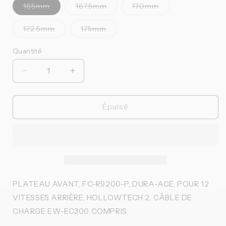
Variante
Variante
Variante
165mm
167.5mm
170mm
épuisée
épuisée
épuisée
ou
ou
ou
indisponible
indisponible
indisponible
Variante
Variante
172.5mm
175mm
épuisée
épuisée
ou
ou
indisponible
indisponible
Quantité
Quantité
Réduire
Augmenter
la
la
quantité
quantité
de
de
Épuisé
Shimano
Shimano
-
-
Pédalier
Pédalier
FC-
FC-
R9200-
R9200-
P
P
DuraAce
DuraAce
PLATEAU AVANT, FC-R9200-P, DURA-ACE, POUR 12
VITESSES ARRIÈRE, HOLLOWTECH 2, CÂBLE DE
CHARGE EW-EC300 COMPRIS