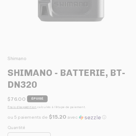
Ouvrir
le
média
1
Shimano
dans
une
SHIMANO - BATTERIE, BT-
fenêtre
modale
DN320
Prix
$76.00
ÉPUISÉ
habituel
Frais d'expédition
calculés à l'étape de paiement.
$15.20
ou 5 paiements de
avec
ⓘ
Quantité
Quantité