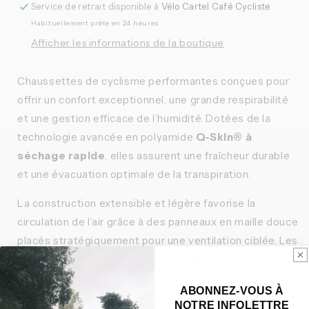
Service de retrait disponible à
Vélo Cartel Café Cycliste
Habituellement prête en 24 heures
Afficher les informations de la boutique
Chaussettes de cyclisme performantes conçues pour
offrir un confort exceptionnel, une grande respirabilité
et une gestion efficace de l’humidité. Dotées de la
technologie avancée en polyamide
Q-Skin® à
séchage rapide
, elles assurent une fraîcheur durable
et une évacuation optimale de la transpiration.
La construction extensible et légère favorise la
circulation de l’air grâce à des panneaux en maille douce
placés stratégiquement pour une ventilation ciblée. Les
zones renforcées au niveau des orteils et du talon
offrent une durabilité accrue là où c’est le plus
ABONNEZ-VOUS À
nécessaire, tandis que la
tige compressive de 18 cm
NOTRE INFOLETTRE