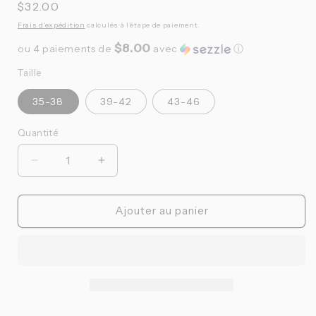
Prix
$32.00
habituel
Frais d'expédition
calculés à l'étape de paiement.
$8.00
ou 4 paiements de
avec
ⓘ
Taille
35-38
39-42
43-46
Quantité
Quantité
Réduire
Augmenter
la
la
quantité
quantité
de
de
Ajouter au panier
POP
POP
Cycling
Cycling
-
-
Bas
Bas
Cherry
Cherry