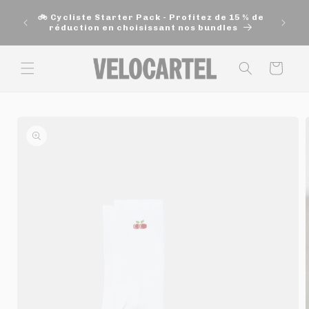
et
🚚 Exp
passer
🚲 Cycliste Starter Pack - Profitez de 15 % de
200$ e
au
réduction en choisissant nos bundles
contenu
Panier
Passer aux
informations
produits