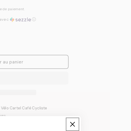
pe de paiement.
avec
ⓘ
r au panier
à
Vélo Cartel Café Cycliste
ures
de la boutique