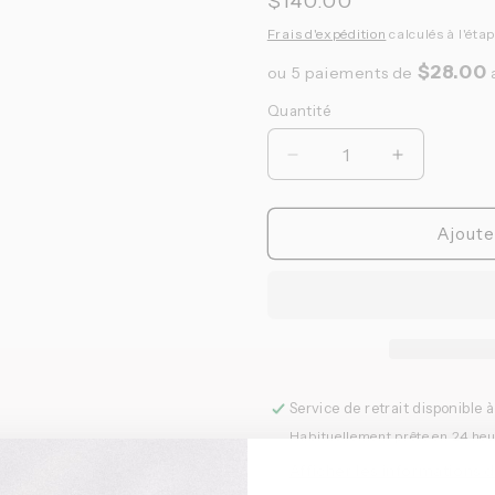
Prix
$140.00
habituel
Frais d'expédition
calculés à l'éta
$28.00
ou 5 paiements de
Quantité
Quantité
Réduire
Augmenter
la
la
quantité
quantité
de
de
Ajoute
Polymer
Polymer
Workshop
Workshop
-
-
Aero
Aero
Mount
Mount
Service de retrait disponible 
Habituellement prête en 24 he
Afficher les informations 