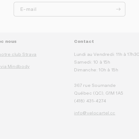
E-mail
ec nous
Contact
notre club Strava
Lundi au Vendredi: 11h à 17h3
Samedi: 10 à 15h
 via Mindbody
Dimanche: 10h à 15h
367 rue Soumande
Québec (QC), G1M 1A5
(418) 431-4274
info@velocartel.cc