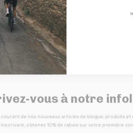
Expédition
N
Partager
ivez-vous à notre info
 courant de nos nouveaux articles de blogue, produits e
 inscrivant, obtenez 10% de rabais sur votre première c