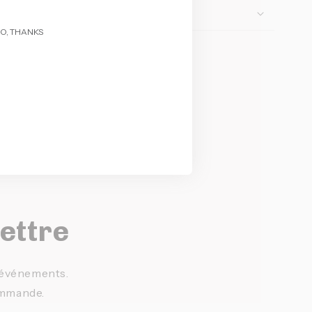
O, THANKS
lettre
t événements.
ommande.