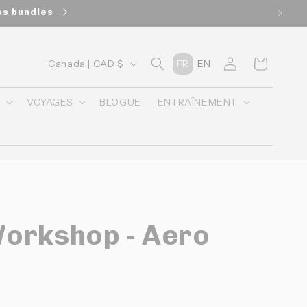
os bundles
P
Connexion
Panier
Canada | CAD $
FR
EN
a
y
O
VOYAGES
BLOGUE
ENTRAÎNEMENT
s
/
r
é
g
orkshop - Aero
i
o
n