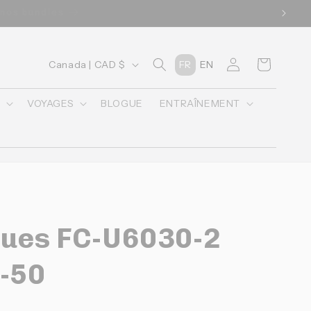
u panier lors du checkout
P
Connexion
Panier
Canada | CAD $
FR
EN
a
y
O
VOYAGES
BLOGUE
ENTRAÎNEMENT
s
/
r
é
g
Cues FC-U6030-2
i
o
-50
n