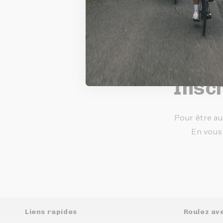
Inscr
Pour être au
En vous
Liens rapides
Roulez av