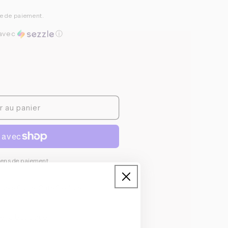
pe de paiement.
avec
ⓘ
r au panier
yens de paiement
à
Vélo Cartel Café Cycliste
ures
de la boutique