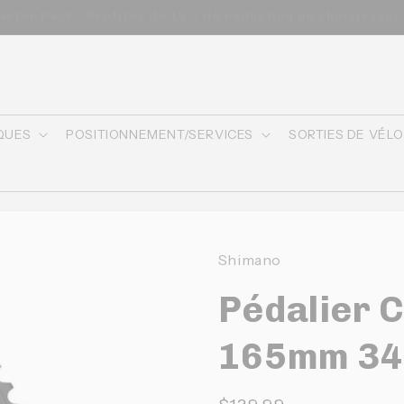
s commandes de 200$ et plus - appliqué automatiquement a
QUES
POSITIONNEMENT/SERVICES
SORTIES DE VÉL
Shimano
Pédalier 
165mm 34