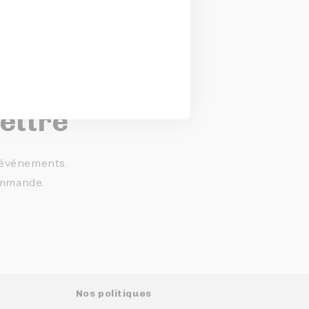
lettre
t événements.
ommande.
Nos politiques