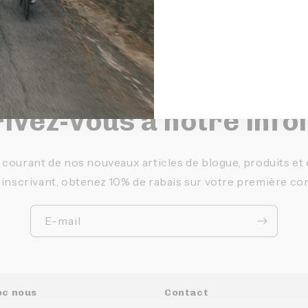
ivez-vous à notre info
 courant de nos nouveaux articles de blogue, produits e
 inscrivant, obtenez 10% de rabais sur votre première c
E-mail
ec nous
Contact