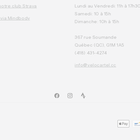
notre club Strava
Lundi au Vendredi: 11h à 17h3
Samedi: 10 à 15h
 via Mindbody
Dimanche: 10h à 15h
367 rue Soumande
Québec (QC), G1M 1A5
(418) 431-4274
info@velocartel.cc
Facebook
Instagram
TikTok
Moyens
de