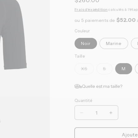
Prix
$260.00
habituel
Frais d'expédition
calculés à l'éta
$52.00
ou 5 paiements de
Couleur
Noir
Marine
Taille
Variante
Variante
XS
S
M
épuisée
épuisée
ou
ou
indisponible
indisponible
Quelle est ma taille?
Quantité
Quantité
Réduire
Augmenter
la
la
quantité
quantité
de
de
Ajoute