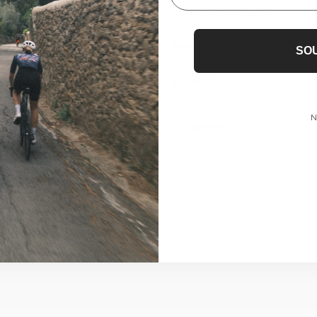
Caractéristiques
Nos Bundles
SO
Expédition
N
Partager