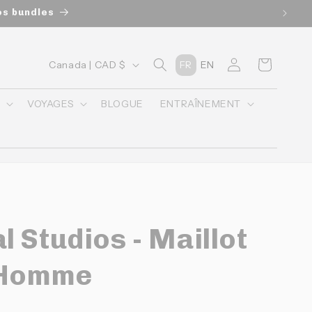
os bundles
P
Connexion
Panier
Canada | CAD $
FR
EN
a
y
O
VOYAGES
BLOGUE
ENTRAÎNEMENT
s
/
r
é
g
 Studios - Maillot
i
o
 Homme
n