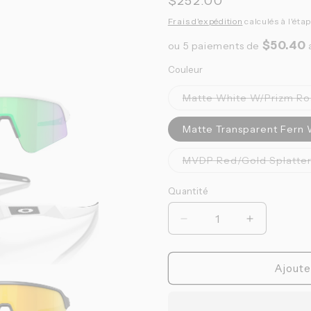
Prix
$252.00
habituel
Frais d'expédition
calculés à l'éta
$50.40
ou 5 paiements de
Couleur
Matte White W/Prizm Ro
Matte Transparent Fern 
MVDP Red/Gold Splatter
Quantité
Quantité
Réduire
Augmenter
la
la
quantité
quantité
de
de
Ajoute
Oakley
Oakley
-
-