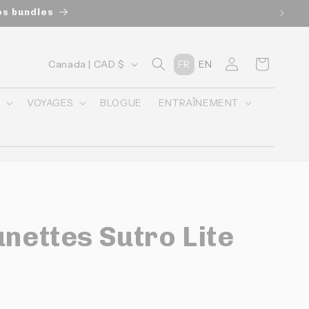
os bundles
P
Connexion
Panier
Canada | CAD $
FR
EN
a
y
O
VOYAGES
BLOGUE
ENTRAÎNEMENT
s
/
r
é
g
unettes Sutro Lite
i
o
n