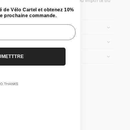
on de l’air et vous garder au frais, peu importe où
 de Vélo Cartel et obtenez 10%
tre prochaine commande.
UMETTTRE
O, THANKS