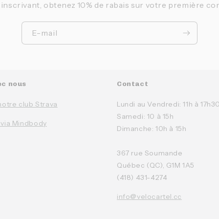
 inscrivant, obtenez 10% de rabais sur votre première c
E-mail
ec nous
Contact
notre club Strava
Lundi au Vendredi: 11h à 17h3
Samedi: 10 à 15h
 via Mindbody
Dimanche: 10h à 15h
367 rue Soumande
Québec (QC), G1M 1A5
(418) 431-4274
info@velocartel.cc