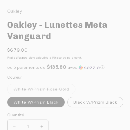
dans
une
Oakley
fenêtre
f
modale
Oakley - Lunettes Meta
Vanguard
Prix
$679.00
habituel
Frais d'expédition
calculés à l'étape de paiement.
$135.80
ou 5 paiements de
avec
ⓘ
Couleur
Variante
White W/Prizm Rose Gold
épuisée
ou
indisponible
White W/Prizm Black
Black W/Prizm Black
Quantité
Quantité
Réduire
Augmenter