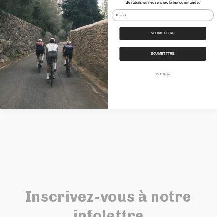
de rabais sur votre prochaine commande.
Email
Caractéristiques
SOUMETTTRE
Nos Bundles
SOUMETTTRE
Expédition
NO, THANKS
Partager
Inscrivez-vous à notre
infolettre