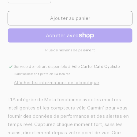
la
la
quantité
quantité
de
de
Ajouter au panier
Oakley
Oakley
-
-
Lunettes
Lunettes
Meta
Meta
Vanguard
Vanguard
Plus de moyens de paiement
Service de retrait disponible à
Vélo Cartel Café Cycliste
Habituellement prête en 24 heures
Afficher les informations de la boutique
L’IA intégrée de Meta fonctionne avec les montres
intelligentes et les compteurs vélo Garmin* pour vous
fournir des données de performance et des alertes en
temps réel. Capturez chaque moment fort, sans les
mains, directement depuis votre point de vue. Que