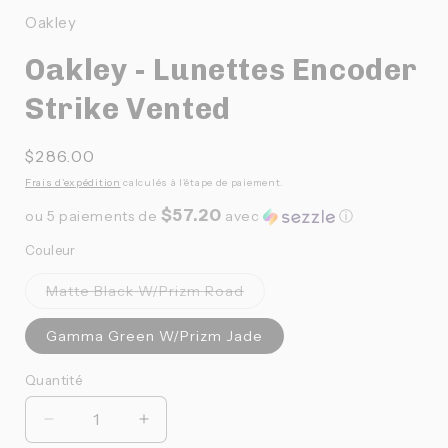
une
Oakley
fenêtre
f
modale
Oakley - Lunettes Encoder
Strike Vented
Prix
$286.00
habituel
Frais d'expédition
calculés à l'étape de paiement.
$57.20
ou 5 paiements de
avec
ⓘ
Couleur
Variante
Matte Black W/Prizm Road
épuisée
ou
indisponible
Gamma Green W/Prizm Jade
Quantité
Quantité
Réduire
Augmenter