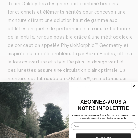
Team Oakley, les designers ont combiné besoins
fonctionnels et éléments hérités pour concevoir une
monture offrant une solution haut de gamme aux
athlètes en quête de performance maximale. La forme
de la lentille, rendue possible grâce à une méthodologie
de conception appelée PhysioMorphic™ Geometry et
inspirée du modèle emblématique Razor Blades, offre à
la fois couverture et style. De plus, le design ventilé
des lunettes assure une circulation d’air optimale. La
monture est fabriquée en O Matter™, un matériau qui
offre résistance, confort et durabilité.
ABONNEZ-VOUS À
Caractéristiques
NOTRE INFOLETTRE
Rejoignez la communauté de Vélo Cartel et obtenez 10%
de rabais sur votre prochaine commande.
Nos Bundles
Email
Expédition
SOUMETTTRE