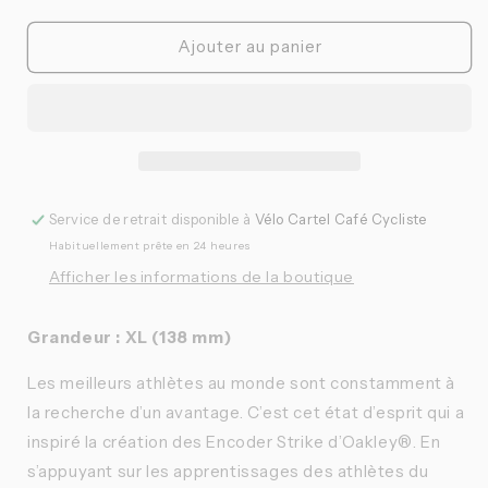
la
la
quantité
quantité
de
de
Ajouter au panier
Oakley
Oakley
-
-
Lunettes
Lunettes
Encoder
Encoder
Strike
Strike
Vented
Vented
Service de retrait disponible à
Vélo Cartel Café Cycliste
Habituellement prête en 24 heures
Afficher les informations de la boutique
Grandeur : XL (138 mm)
Les meilleurs athlètes au monde sont constamment à
la recherche d’un avantage. C’est cet état d’esprit qui a
inspiré la création des Encoder Strike d’Oakley®. En
s’appuyant sur les apprentissages des athlètes du