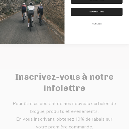
SOUMETTTRE
Partager
NO, THANKS
Inscrivez-vous à notre
infolettre
Pour être au courant de nos nouveaux articles de
blogue, produits et événements.
En vous inscrivant, obtenez 10% de rabais sur
votre première commande.