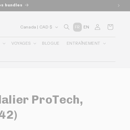
os bundles
P
Connexion
Panier
Canada | CAD $
FR
EN
a
y
O
VOYAGES
BLOGUE
ENTRAÎNEMENT
s
/
r
é
g
alier ProTech,
i
o
42)
n