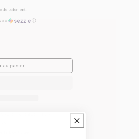
pe de paiement.
vec
ⓘ
r au panier
à
Vélo Cartel Café Cycliste
ures
de la boutique