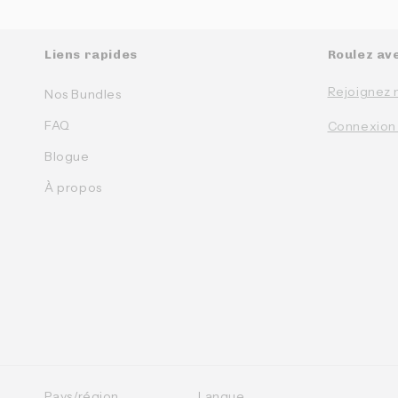
Liens rapides
Roulez av
Rejoignez 
Nos Bundles
FAQ
Connexion
Blogue
À propos
Pays/région
Langue