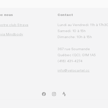
ec nous
Contact
notre club Strava
Lundi au Vendredi: 11h à 17h3
Samedi: 10 à 15h
 via Mindbody
Dimanche: 10h à 15h
367 rue Soumande
Québec (QC), G1M 1A5
(418) 431-4274
info@velocartel.cc
Facebook
Instagram
TikTok