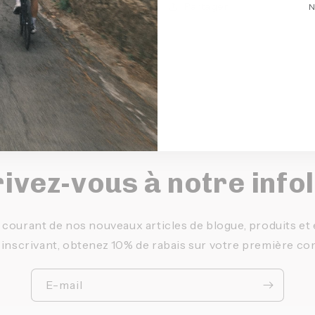
Partager
N
ivez-vous à notre info
 courant de nos nouveaux articles de blogue, produits e
 inscrivant, obtenez 10% de rabais sur votre première c
E-mail