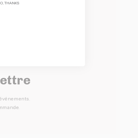
O, THANKS
lettre
t événements.
ommande.