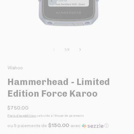
Ouvrir
O
le
l
média
de
1
/
3
1
dans
une
Wahoo
fenêtre
f
modale
Hammerhead - Limited
Edition Force Karoo
Prix
$750.00
habituel
Frais d'expédition
calculés à l'étape de paiement.
$150.00
ou 5 paiements de
avec
ⓘ