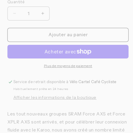
Quantité
Quantité
Réduire
Augmenter
la
la
quantité
quantité
de
de
Ajouter au panier
Hammerhead
Hammerhead
-
-
Limited
Limited
Edition
Edition
Force
Force
Plus de moyens de paiement
Karoo
Karoo
Service de retrait disponible à
Vélo Cartel Café Cycliste
Habituellement prête en 24 heures
Afficher les informations de la boutique
Les tout nouveaux groupes SRAM Force AXS et Force
XPLR AXS sont arrivés, et pour célébrer leur connexion
fluide avec le Karoo, nous avons créé un nombre limité