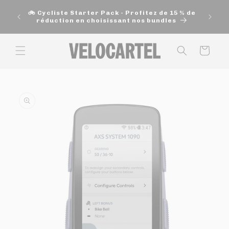
et
🚚 Exp
passer
🚲 Cycliste Starter Pack - Profitez de 15 % de
200$ e
au
réduction en choisissant nos bundles
contenu
Panier
Passer aux
informations
produits