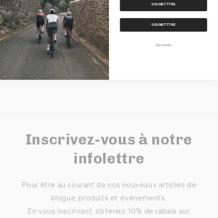
SOUMETTTRE
Expédition
SOUMETTTRE
Partager
NO, THANKS
Inscrivez-vous à notre
infolettre
Pour être au courant de nos nouveaux articles de
blogue, produits et événements.
En vous inscrivant, obtenez 10% de rabais sur