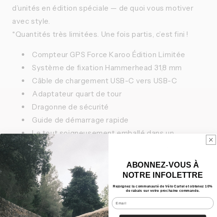
d’unités en édition spéciale — de quoi vous motiver
avec style.
*Quantités très limitées. Une fois partis, c’est fini !
Compteur GPS Force Karoo Édition Limitée
Système de fixation Hammerhead 31,8 mm
Câble de chargement USB-C vers USB-C
Adaptateur quart de tour
Dragonne de sécurité
Guide de démarrage rapide
Le tout soigneusement emballé dans un
emballage zéro déchet, entièrement recyclable
ABONNEZ-VOUS À
NOTRE INFOLETTRE
Caractéristiques
Rejoignez la communauté de Vélo Cartel et obtenez 10%
de rabais sur votre prochaine commande.
Nos Bundles
Email