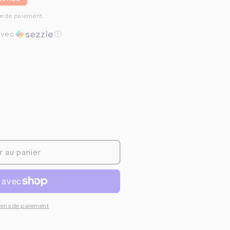
l
pe de paiement.
vec
ⓘ
nte
sée
ponible
r au panier
yens de paiement