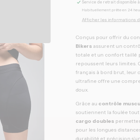
Service de retrait disponible 
Habituellement prête en 24 he
Afficher les informations 
Conçus pour offrir du con
Bikers
assurent un contrô
totale et un confort taillé
repoussent leurs limites.
français à bord brut, leur
ultrafine offre une compr
doux.
Grâce au
contrôle muscu
soutiennent la foulée tout
cargo doubles
permetten
pour les longues distances
durabilité et précision s’