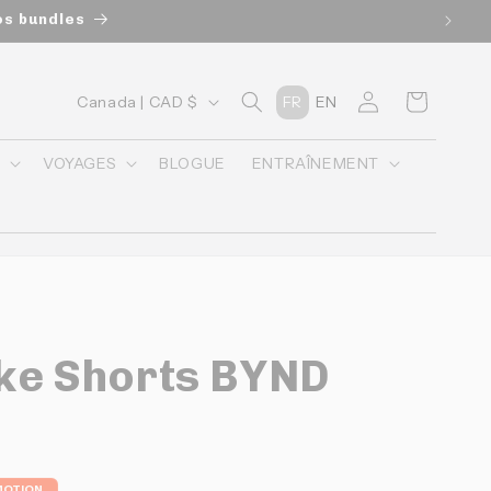
nos bundles
P
Connexion
Panier
Canada | CAD $
FR
EN
a
y
O
VOYAGES
BLOGUE
ENTRAÎNEMENT
s
/
r
é
g
ike Shorts BYND
i
o
n
OTION