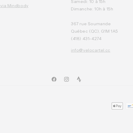
Samedi: 10 à 15h
 via Mindbody
Dimanche: 10h à 15h
367 rue Soumande
Québec (QC), G1M 1A5
(418) 431-4274
info@velocartel.cc
Facebook
Instagram
TikTok
Moyens
de
paiemen