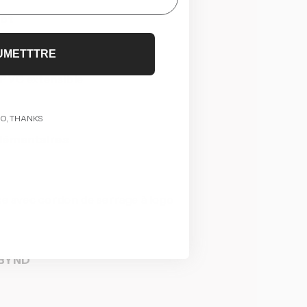
ot
UMETTTRE
PVC extensible
O, THANKS
lémentaires
ce avec cordon de serrage à logo
BYND