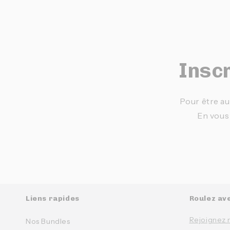
Inscr
Pour être au
En vous
Liens rapides
Roulez av
Rejoignez 
Nos Bundles