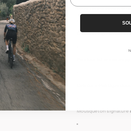
Logo réfléchissant
G-d
SO
Écusson logo
BYND
en 
N
Poches internes supp
Ceinture élastique dou
Mousqueton signature