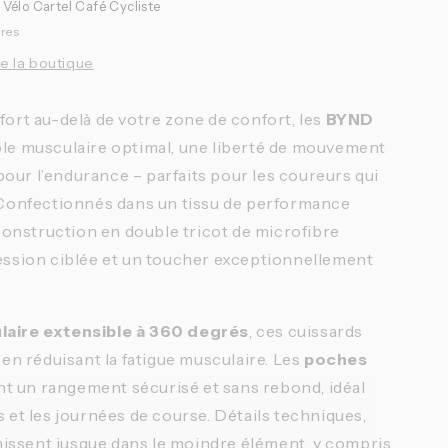
à
Vélo Cartel Café Cycliste
ures
de la boutique
fort au-delà de votre zone de confort, les
BYND
le musculaire optimal, une liberté de mouvement
 pour l’endurance – parfaits pour les coureurs qui
 Confectionnés dans un tissu de performance
 construction en double tricot de microfibre
ession ciblée et un toucher exceptionnellement
laire extensible à 360 degrés
, ces cuissards
 en réduisant la fatigue musculaire. Les
poches
t un rangement sécurisé et sans rebond, idéal
 et les journées de course. Détails techniques,
unissent jusque dans le moindre élément, y compris