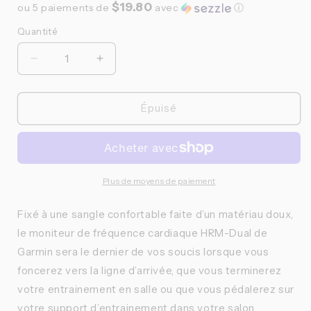
$19.80
ou 5 paiements de
avec
ⓘ
Quantité
Quantité
Réduire
Augmenter
la
la
quantité
quantité
de
de
Épuisé
Garmin
Garmin
-
-
Capteur
Capteur
de
de
fréquence
fréquence
Plus de moyens de paiement
cardiaque
cardiaque
HRM-
HRM-
Fixé à une sangle confortable faite d’un matériau doux,
Dual
Dual
le moniteur de fréquence cardiaque HRM-Dual de
Garmin sera le dernier de vos soucis lorsque vous
foncerez vers la ligne d’arrivée, que vous terminerez
votre entrainement en salle ou que vous pédalerez sur
votre support d’entrainement dans votre salon.