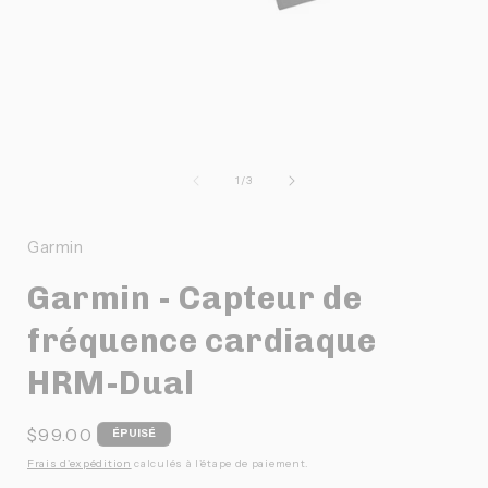
Ouvrir
O
le
l
média
de
1
/
3
1
dans
une
Garmin
fenêtre
f
modale
Garmin - Capteur de
fréquence cardiaque
HRM-Dual
Prix
$99.00
ÉPUISÉ
habituel
Frais d'expédition
calculés à l'étape de paiement.