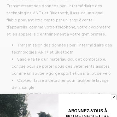
Transmettant ses données par l’intermédiaire des
technologies ANT+ et Bluetooth, il assure un signal
fiable pouvant être capté par un large éventail
d’appareils, comme votre téléphone, votre cyclomètre
et les appareils d’entrainement à votre gym préféré.
Transmission des données par l’intermédiaire des
technologies ANT+ et Bluetooth
Sangle faite d’un matériau doux et confortable,
conçue pour se porter sous des vêtements ajustés
comme un soutien-gorge sport et un maillot de vélo
Capteur facile à détacher pour faciliter le lavage
de la sangle
Pile CR2032 unique, d’une durée de vie de 3,5 ans
et facile à remplacer lorsque le moment est venu
Conçu pour les personnes ayant un tour de
ABONNEZ-VOUS À
poitrine de 63,5 à 132 cm (25 à 52 po)
NOTRE INFOLETTRE