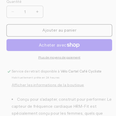
Quantité
Quantité
Réduire
Augmenter
la
la
quantité
quantité
de
de
Ajouter au panier
Garmin
Garmin
-
-
Ceinture
Ceinture
cardiaque
cardiaque
HRM-
HRM-
Plus de moyens de paiement
FIT
FIT
Service de retrait disponible à
Vélo Cartel Café Cycliste
Habituellement prête en 24 heures
Afficher les informations de la boutique
Conçu pour s'adapter, construit pour performer. Le
capteur de fréquence cardiaque HRM-Fit est
spécialement conçu pour les femmes, quels que