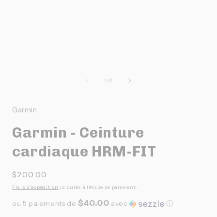
Ouvrir
O
le
l
média
de
1
/
4
1
dans
une
Garmin
fenêtre
f
modale
Garmin - Ceinture
cardiaque HRM-FIT
Prix
$200.00
habituel
Frais d'expédition
calculés à l'étape de paiement.
$40.00
ou 5 paiements de
avec
ⓘ