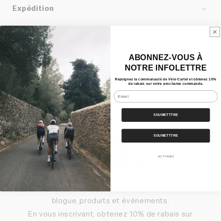
Expédition
Partager
ABONNEZ-VOUS À
NOTRE INFOLETTRE
Rejoignez la communauté de Vélo Cartel et obtenez 10%
de rabais sur votre prochaine commande.
Email
SOUMETTTRE
Inscrivez-vous à notre
SOUMETTTRE
infolettre
NO, THANKS
Pour être au courant de nos nouveaux articles de
blogue, produits et événements.
En vous inscrivant, obtenez 10% de rabais sur