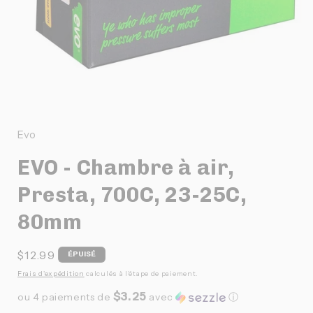
Ouvrir
le
média
1
Evo
dans
une
EVO - Chambre à air,
fenêtre
modale
Presta, 700C, 23-25C,
80mm
Prix
$12.99
ÉPUISÉ
habituel
Frais d'expédition
calculés à l'étape de paiement.
$3.25
ou 4 paiements de
avec
ⓘ