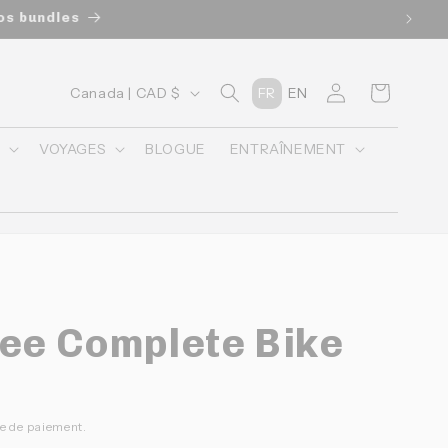
u panier lors du checkout
P
Connexion
Panier
Canada | CAD $
FR
EN
a
y
O
VOYAGES
BLOGUE
ENTRAÎNEMENT
s
/
r
é
g
lee Complete Bike
i
o
n
pe de paiement.