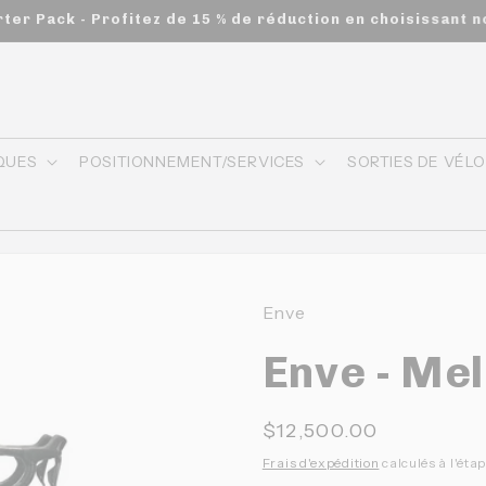
s commandes de 200$ et plus - appliqué automatiquement a
QUES
POSITIONNEMENT/SERVICES
SORTIES DE VÉL
Enve
Enve - Me
Prix
$12,500.00
habituel
Frais d'expédition
calculés à l'éta