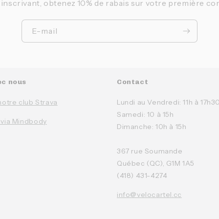
 inscrivant, obtenez 10% de rabais sur votre première c
E-mail
ec nous
Contact
notre club Strava
Lundi au Vendredi: 11h à 17h3
Samedi: 10 à 15h
 via Mindbody
Dimanche: 10h à 15h
367 rue Soumande
Québec (QC), G1M 1A5
(418) 431-4274
info@velocartel.cc