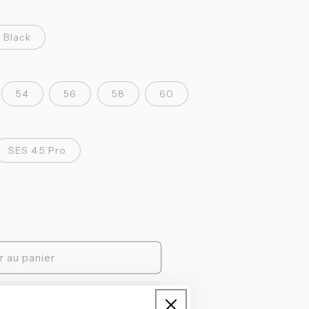
 Black
54
56
58
60
SES 4.5 Pro
r au panier