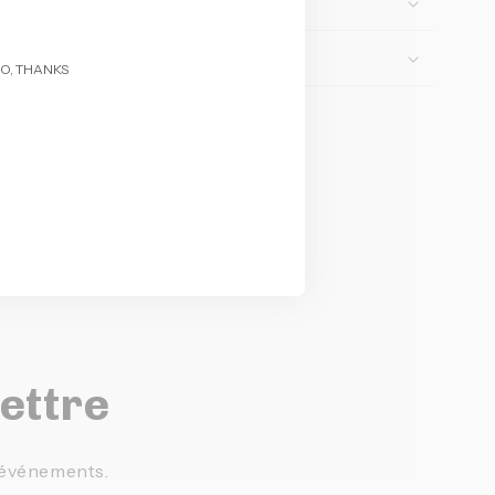
O, THANKS
lettre
t événements.