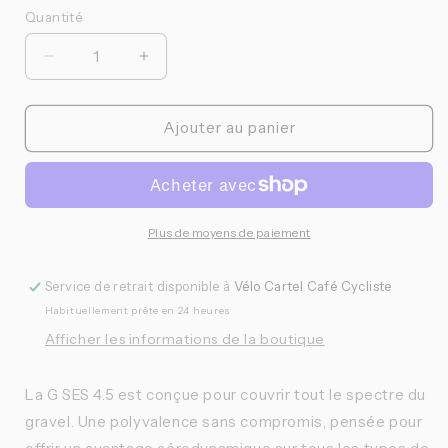
Quantité
Quantité
Réduire
Augmenter
la
la
quantité
quantité
de
de
Ajouter au panier
Enve
Enve
-
-
G
G
SES
SES
4.5
4.5
Plus de moyens de paiement
Service de retrait disponible à
Vélo Cartel Café Cycliste
Habituellement prête en 24 heures
Afficher les informations de la boutique
La G SES 4.5 est conçue pour couvrir tout le spectre du
gravel. Une polyvalence sans compromis, pensée pour