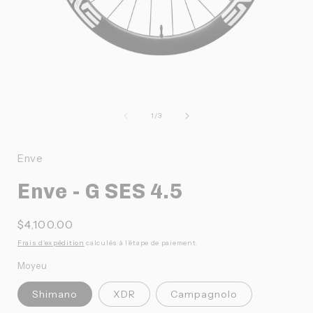
Ouvrir
O
le
l
média
de
1
/
3
1
dans
une
Enve
fenêtre
f
modale
Enve - G SES 4.5
Prix
$4,100.00
habituel
Frais d'expédition
calculés à l'étape de paiement.
Moyeu
Shimano
XDR
Campagnolo