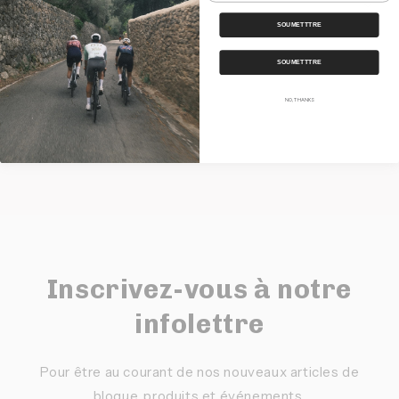
Nos Bundles
SOUMETTTRE
Expédition
SOUMETTTRE
Partager
NO, THANKS
Inscrivez-vous à notre
infolettre
Pour être au courant de nos nouveaux articles de
blogue, produits et événements.