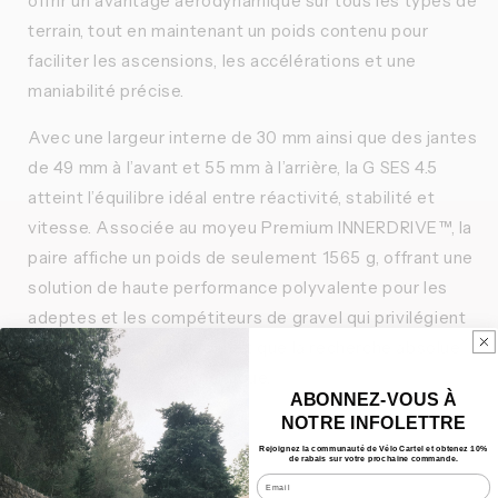
offrir un avantage aérodynamique sur tous les types de
terrain, tout en maintenant un poids contenu pour
faciliter les ascensions, les accélérations et une
maniabilité précise.
Avec une largeur interne de 30 mm ainsi que des jantes
de 49 mm à l’avant et 55 mm à l’arrière, la G SES 4.5
atteint l’équilibre idéal entre réactivité, stabilité et
vitesse. Associée au moyeu Premium INNERDRIVE™, la
paire affiche un poids de seulement 1565 g, offrant une
solution de haute performance polyvalente pour les
adeptes et les compétiteurs de gravel qui privilégient
la légèreté et l’agilité plutôt que la recherche absolue
de l’efficacité aérodynamique.
ABONNEZ-VOUS À
NOTRE INFOLETTRE
Caractéristiques
Rejoignez la communauté de Vélo Cartel et obtenez 10%
de rabais sur votre prochaine commande.
Email