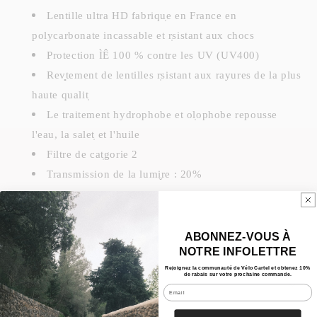
Lentille ultra HD fabriqu̩e en France en
polycarbonate incassable et r̩sistant aux chocs
Protection ÌÊ 100 % contre les UV (UV400)
Rev̻tement de lentilles r̩sistant aux rayures de la plus
haute qualit̩
Le traitement hydrophobe et ol̩ophobe repousse
l'eau, la salet̩ et l'huile
Filtre de cat̩gorie 2
Transmission de la lumi̬re : 20%
åÊ
ABONNEZ-VOUS À
Caractéristiques
NOTRE INFOLETTRE
Rejoignez la communauté de Vélo Cartel et obtenez 10%
de rabais sur votre prochaine commande.
Nos Bundles
Email