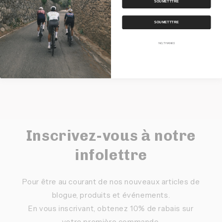
Expédition
SOUMETTTRE
SOUMETTTRE
Partager
NO, THANKS
Inscrivez-vous à notre
infolettre
Pour être au courant de nos nouveaux articles de
blogue, produits et événements.
En vous inscrivant, obtenez 10% de rabais sur
votre première commande.