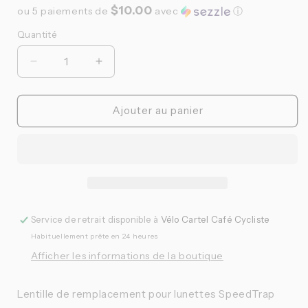
$10.00
ou 5 paiements de
avec
ⓘ
Quantité
Quantité
Réduire
Augmenter
la
la
quantité
quantité
de
de
Ajouter au panier
100%
100%
-
-
Lentille
Lentille
de
de
remplacement
remplacement
SpeedTrap
SpeedTrap
|
|
Service de retrait disponible à
Vélo Cartel Café Cycliste
HiPERå¨
HiPERå¨
Habituellement prête en 24 heures
Red
Red
Multilayer
Multilayer
Afficher les informations de la boutique
Mirror
Mirror
Lentille de remplacement pour lunettes SpeedTrap