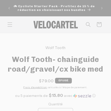
et
🚚 Exp
passer
🚲 Cycliste Starter Pack - Profitez de 15 % de
200$ e
au
réduction en choisissant nos bundles
contenu
Panier
Passer aux
informations
Wolf Tooth
produits
Wolf Tooth- chainguide
road/gravel/cx bike med
Prix
$79.00
ÉPUISÉ
habituel
Frais d'expédition
calculés à l'étape de paiement.
$15.80
ou 5 paiements de
avec
ⓘ
Quantité