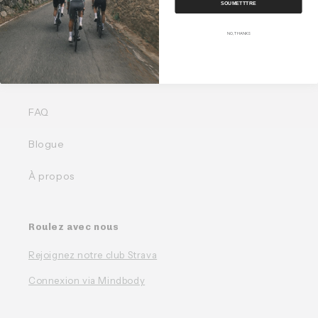
SOUMETTTRE
NO, THANKS
Liens rapides
Nos Bundles
FAQ
Blogue
À propos
Roulez avec nous
Rejoignez notre club Strava
Connexion via Mindbody