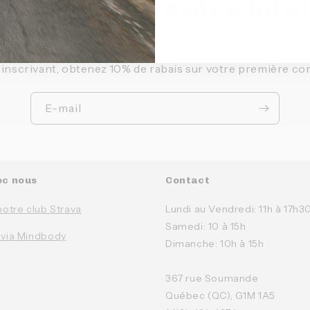
ivez-vous à notre info
 courant de nos nouveaux articles de blogue, produits e
 inscrivant, obtenez 10% de rabais sur votre première c
E-mail
ec nous
Contact
notre club Strava
Lundi au Vendredi: 11h à 17h3
Samedi: 10 à 15h
 via Mindbody
Dimanche: 10h à 15h
367 rue Soumande
Québec (QC), G1M 1A5