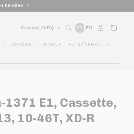
os bundles
P
Connexion
Panier
Canada | CAD $
FR
EN
a
y
O
VOYAGES
BLOGUE
ENTRAÎNEMENT
s
/
r
é
g
-1371 E1, Cassette,
i
o
13, 10-46T, XD-R
n