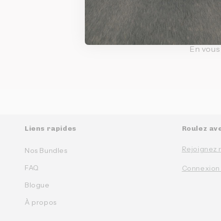
Inscr
Pour être au
En vous
Liens rapides
Roulez av
Rejoignez 
Nos Bundles
FAQ
Connexion
Blogue
À propos