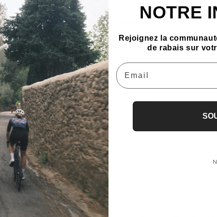
NOTRE 
R
R
Caractéristiques
Rejoignez la communauté
Nos Bundles
de rabais sur vo
Email
Expédition
Partager
SO
N