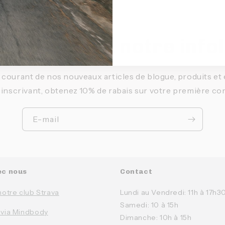
ivez-vous à notre info
 courant de nos nouveaux articles de blogue, produits e
 inscrivant, obtenez 10% de rabais sur votre première c
E-mail
ec nous
Contact
notre club Strava
Lundi au Vendredi: 11h à 17h3
Samedi: 10 à 15h
 via Mindbody
Dimanche: 10h à 15h