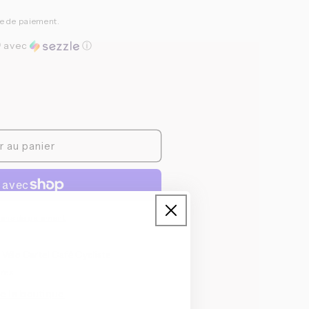
pe de paiement.
0
avec
ⓘ
r au panier
yens de paiement
à
Vélo Cartel Café Cycliste
ures
de la boutique