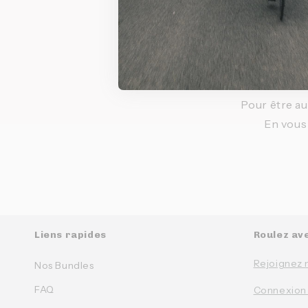
Inscr
Pour être au
En vous
Liens rapides
Roulez av
Rejoignez 
Nos Bundles
FAQ
Connexion