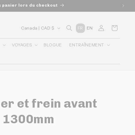
u panier lors du checkout
P
Connexion
Panier
Canada | CAD $
FR
EN
a
y
O
VOYAGES
BLOGUE
ENTRAÎNEMENT
s
/
r
é
g
ier et frein avant
i
o
2 1300mm
n