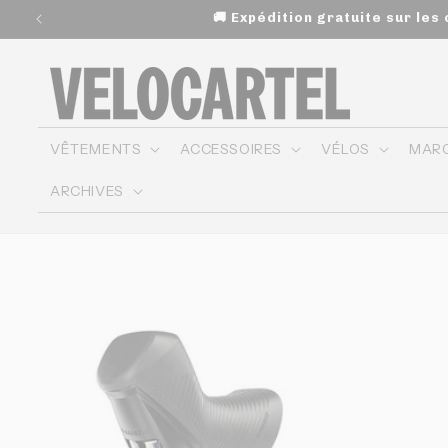
et
🚚 Expédition gratuite sur le
passer
au
contenu
VÊTEMENTS
ACCESSOIRES
VÉLOS
MAR
ARCHIVES
Passer aux
informations
produits