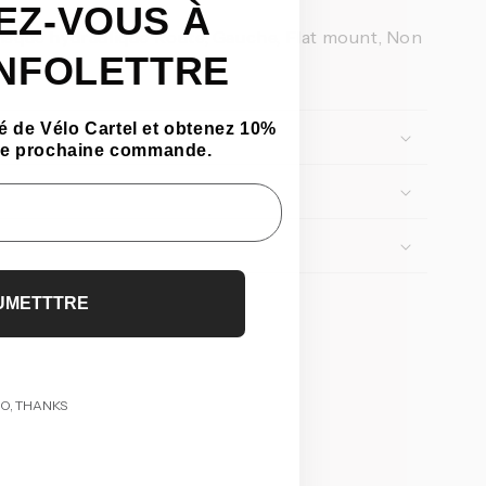
EZ-VOUS À
isque hydraulique Route, Gauche, Flat mount, Non
INFOLETTRE
 de Vélo Cartel et obtenez 10%
tre prochaine commande.
UMETTTRE
O, THANKS