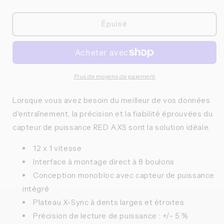
la
la
quantité
quantité
de
de
Épuisé
SRAM-
SRAM-
KIT
KIT
POWERMETRE
POWERMETRE
ROUGE
ROUGE
AXS
AXS
Plus de moyens de paiement
(E1)
(E1)
1X
1X
Lorsque vous avez besoin du meilleur de vos données
d'entraînement, la précision et la fiabilité éprouvées du
capteur de puissance RED AXS sont la solution idéale.
12 x 1 vitesse
Interface à montage direct à 8 boulons
Conception monobloc avec capteur de puissance
intégré
Plateau X-Sync à dents larges et étroites
Précision de lecture de puissance : +/- 5 %