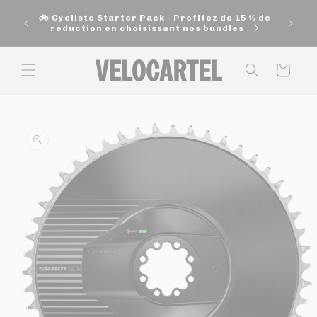
et
🚚 Exp
passer
🚲 Cycliste Starter Pack - Profitez de 15 % de
200$ e
au
réduction en choisissant nos bundles
contenu
Panier
Passer aux
informations
produits