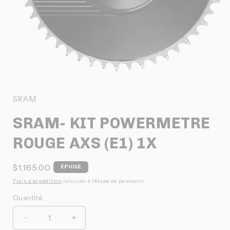
Ouvrir
le
média
1
SRAM
dans
une
SRAM- KIT POWERMETRE
fenêtre
modale
ROUGE AXS (E1) 1X
Prix
$1,165.00
ÉPUISÉ
habituel
Frais d'expédition
calculés à l'étape de paiement.
Quantité
Quantité
Réduire
Augmenter