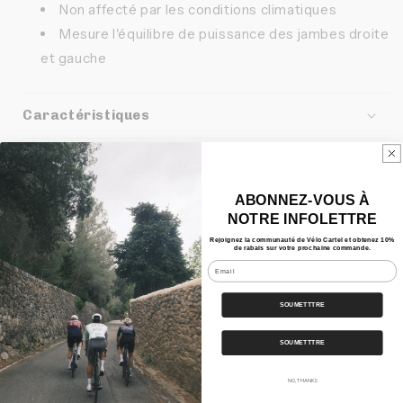
Non affecté par les conditions climatiques
Mesure l'équilibre de puissance des jambes droite
et gauche
Caractéristiques
Nos Bundles
ABONNEZ-VOUS À
Expédition
NOTRE INFOLETTRE
Rejoignez la communauté de Vélo Cartel et obtenez 10%
de rabais sur votre prochaine commande.
Partager
Email
SOUMETTTRE
SOUMETTTRE
NO, THANKS