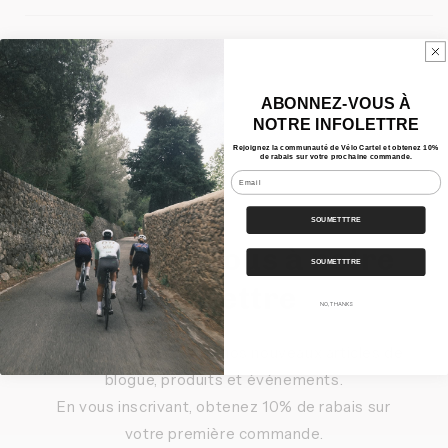
Partager
ABONNEZ-VOUS À
NOTRE INFOLETTRE
Rejoignez la communauté de Vélo Cartel et obtenez 10%
de rabais sur votre prochaine commande.
Email
SOUMETTTRE
Inscrivez-vous à notre
SOUMETTTRE
infolettre
NO, THANKS
Pour être au courant de nos nouveaux articles de
blogue, produits et événements.
En vous inscrivant, obtenez 10% de rabais sur
votre première commande.