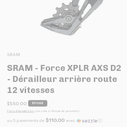
Ouvrir
le
média
1
SRAM
dans
une
SRAM - Force XPLR AXS D2
fenêtre
modale
- Dérailleur arrière route
12 vitesses
Prix
$550.00
ÉPUISÉ
habituel
Frais d'expédition
calculés à l'étape de paiement.
$110.00
ou 5 paiements de
avec
ⓘ