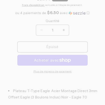
habituel
Frais d'expédition
calculés à l'étape de paiement.
$6.50
ou 4 paiements de
avec
ⓘ
Quantité
Quantité
Réduire
Augmenter
la
la
quantité
quantité
de
de
Épuisé
SRAM,
SRAM,
Eagle
Eagle
70
70
3
3
Bolt,
Bolt,
Plus de moyens de paiement
Plateau,
Plateau,
Dents:
Dents:
30,
30,
Plateau T-Type Eagle Acier Montage Direct 3mm
Vitesses:
Vitesses:
12,
12,
Offset Eagle (3 Boulons Inclus) Noir - Eagle 70
BCD:
BCD: