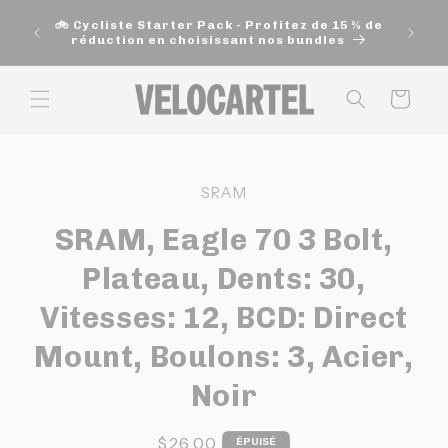
et
🚚 Exp
passer
🚲 Cycliste Starter Pack - Profitez de 15 % de
200$ e
au
réduction en choisissant nos bundles
contenu
Panier
Passer aux
informations
SRAM
produits
SRAM, Eagle 70 3 Bolt,
Plateau, Dents: 30,
Vitesses: 12, BCD: Direct
Mount, Boulons: 3, Acier,
Noir
Prix
$26.00
ÉPUISÉ