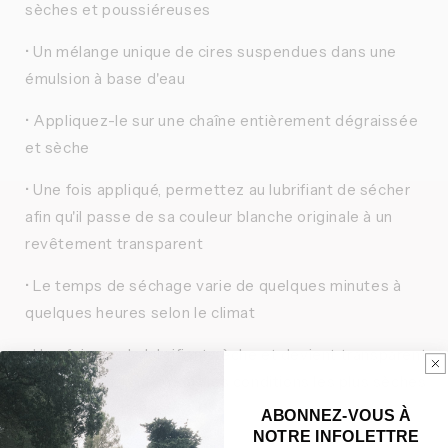
sèches et poussiéreuses
• Un mélange unique de cires suspendues dans une
émulsion à base d'eau
• Appliquez-le sur une chaîne entièrement dégraissée
et sèche
• Une fois appliqué, permettez au lubrifiant de sécher
afin qu'il passe de sa couleur blanche originale à un
revêtement transparent
• Le temps de séchage varie de quelques minutes à
quelques heures selon le climat
• Une fois que le lubrifiant sèche et devient transparent,
vous pouvez rouler dans les conditions les plus sèches
pendant des heures!
ABONNEZ-VOUS À
NOTRE INFOLETTRE