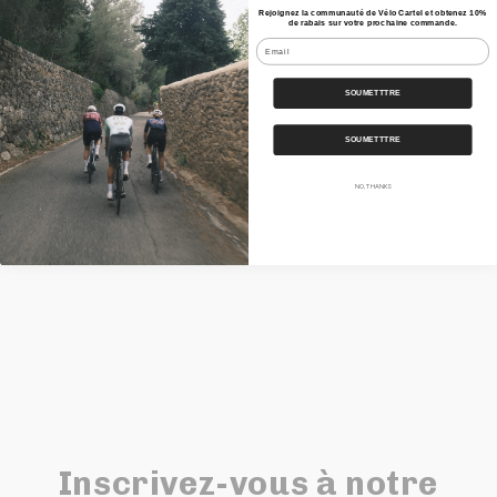
• Fabriqué au Royaume-Uni
Rejoignez la communauté de Vélo Cartel et obtenez 10%
de rabais sur votre prochaine commande.
Email
Caractéristiques
SOUMETTTRE
Nos Bundles
SOUMETTTRE
Expédition
NO, THANKS
Partager
Inscrivez-vous à notre