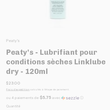
Ouvrir
le
média
1
Peaty's
dans
une
Peaty's - Lubrifiant pour
fenêtre
modale
conditions sèches Linklube
dry - 120ml
Prix
$23.00
habituel
Frais d'expédition
calculés à l'étape de paiement.
$5.75
ou 4 paiements de
avec
ⓘ
Quantité
Quantité