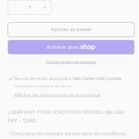
Réduire
Augmenter
la
la
quantité
quantité
de
de
Ajouter au panier
Peaty&#39;s
Peaty&#39;s
-
-
Lubrifiant
Lubrifiant
pour
pour
conditions
conditions
Plus de moyens de paiement
sèches
sèches
Linklube
Linklube
Service de retrait disponible à
Vélo Cartel Café Cycliste
dry
dry
Habituellement prête en 24 heures
-
-
120ml
120ml
Afficher les informations de la boutique
LUBRIFIANT POUR CONDITIONS SÈCHES LINKLUBE
DRY – 120ML
• Conçu pour les longues sorties dans les conditions