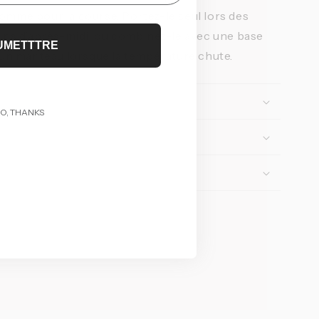
omme pour la course. Portez-le seul lors des
fins d’après-midi, ou combinez-le avec une base
UMETTTRE
u un manteau lorsque la température chute.
O, THANKS