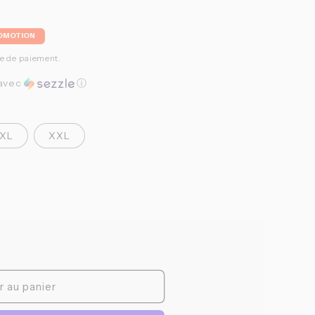
OMOTION
el
pe de paiement.
avec
ⓘ
XL
XXL
r au panier