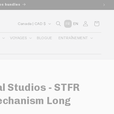
u panier lors du checkout
P
Connexion
Panier
Canada | CAD $
FR
EN
a
y
O
VOYAGES
BLOGUE
ENTRAÎNEMENT
s
/
r
é
g
l Studios - STFR
i
o
echanism Long
n