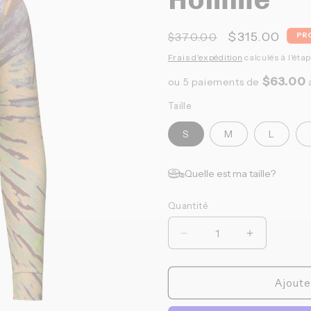
Prix
Prix
$315.00
$370.00
PR
habituel
promotionn
Frais d'expédition
calculés à l'éta
$63.00
ou 5 paiements de
Taille
S
M
L
Quelle est ma taille?
Quantité
Quantité
Réduire
Augmenter
la
la
quantité
quantité
de
de
Ajoute
Pas
Pas