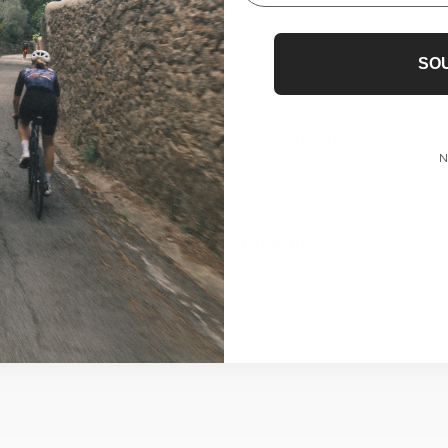
entraînements intensifs c
matinées fraîches ou des 
SO
plus chaude et un gilet o
Caractéristiques
N
Nos Bundles
Expédition
Partager