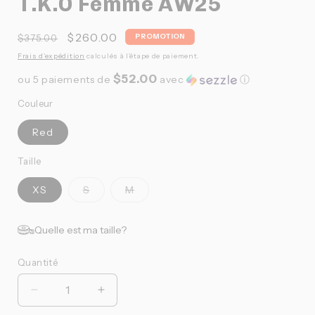
T.K.O Femme AW25
Prix
Prix
$260.00
PROMOTION
$375.00
habituel
promotionnel
Frais d'expédition
calculés à l'étape de paiement.
$52.00
ou 5 paiements de
avec
ⓘ
Couleur
Red
Taille
Variante
Variante
XS
S
M
épuisée
épuisée
ou
ou
indisponible
indisponible
Quelle est ma taille?
Quantité
Quantité
Réduire
Augmenter
la
la