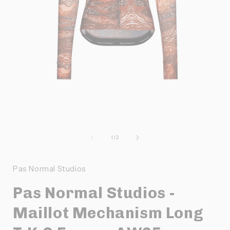
Ouvrir
O
le
l
média
de
1
/
2
1
dans
une
Pas Normal Studios
fenêtre
f
modale
Pas Normal Studios -
Maillot Mechanism Long