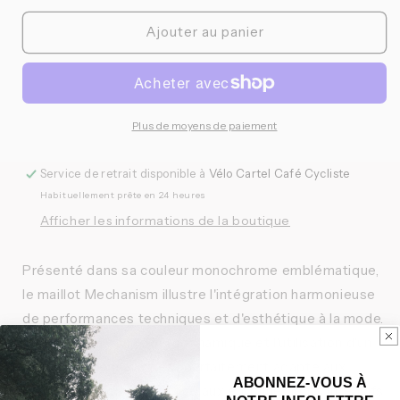
quantité
quantité
de
de
Ajouter au panier
Pas
Pas
Normal
Normal
Studios
Studios
-
-
Maillot
Maillot
Plus de moyens de paiement
Mechanism
Mechanism
Homme
Homme
Service de retrait disponible à
Vélo Cartel Café Cycliste
Habituellement prête en 24 heures
Afficher les informations de la boutique
Présenté dans sa couleur monochrome emblématique,
le maillot Mechanism illustre l'intégration harmonieuse
de performances techniques et d'esthétique à la mode.
Défini par sa coupe aérodynamique et l'utilisation d'un
tissu léger, le maillot est parfaitement adapté aux
ABONNEZ-VOUS À
courses de compétition ou aux entraînements intensifs