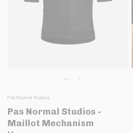
Ouvrir
O
le
l
média
de
1
/
7
1
dans
une
Pas Normal Studios
fenêtre
f
modale
Pas Normal Studios -
Maillot Mechanism