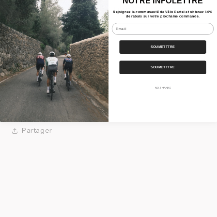
NOTRE INFOLETTRE
tout en restant un incontournable pour vos sorties
Rejoignez la communauté de Vélo Cartel et obtenez 10%
de rabais sur votre prochaine commande.
estivales quotidiennes.
Email
SOUMETTTRE
Caractéristiques
SOUMETTTRE
Nos Bundles
NO, THANKS
Expédition
Partager