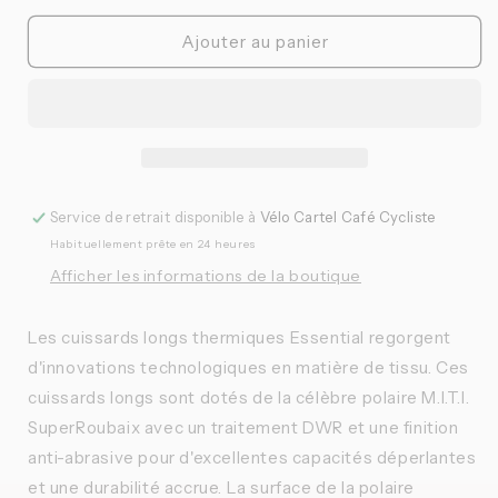
quantité
quantité
de
de
Ajouter au panier
Pas
Pas
Normal
Normal
Studios
Studios
-
-
Bib
Bib
Long
Long
Essential
Essential
Service de retrait disponible à
Vélo Cartel Café Cycliste
Thermal
Thermal
Habituellement prête en 24 heures
Homme
Homme
Afficher les informations de la boutique
Les cuissards longs thermiques Essential regorgent
d'innovations technologiques en matière de tissu. Ces
cuissards longs sont dotés de la célèbre polaire M.I.T.I.
SuperRoubaix avec un traitement DWR et une finition
anti-abrasive pour d'excellentes capacités déperlantes
et une durabilité accrue. La surface de la polaire