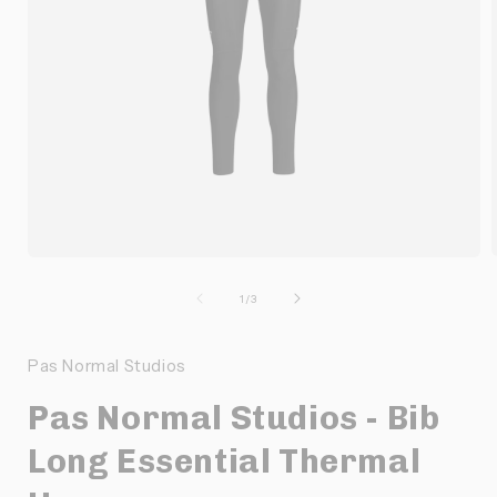
O
Ouvrir
l
le
média
de
1
/
3
1
dans
une
Pas Normal Studios
f
fenêtre
modale
Pas Normal Studios - Bib
Long Essential Thermal