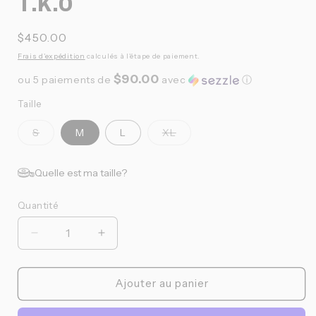
T.K.O
Prix
$450.00
habituel
Frais d'expédition
calculés à l'étape de paiement.
$90.00
ou 5 paiements de
avec
ⓘ
Taille
Variante
Variante
S
M
L
XL
épuisée
épuisée
ou
ou
indisponible
indisponible
Quelle est ma taille?
Quantité
Quantité
Réduire
Augmenter
la
la
quantité
quantité
de
de
Ajouter au panier
Pas
Pas
Normal
Normal