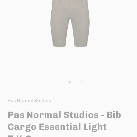
Ouvrir
O
le
l
média
de
1
/
5
1
dans
une
Pas Normal Studios
fenêtre
f
modale
Pas Normal Studios - Bib
Cargo Essential Light