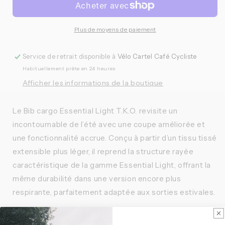
Studios
Studios
-
-
Bib
Bib
Plus de moyens de paiement
Cargo
Cargo
Essential
Essential
Service de retrait disponible à
Vélo Cartel Café Cycliste
Light
Light
Habituellement prête en 24 heures
T.K.O
T.K.O
Afficher les informations de la boutique
Le Bib cargo Essential Light T.K.O. revisite un
incontournable de l’été avec une coupe améliorée et
une fonctionnalité accrue. Conçu à partir d’un tissu tissé
extensible plus léger, il reprend la structure rayée
caractéristique de la gamme Essential Light, offrant la
même durabilité dans une version encore plus
respirante, parfaitement adaptée aux sorties estivales.
Une poche cargo intégrée sur la jambe droite permet