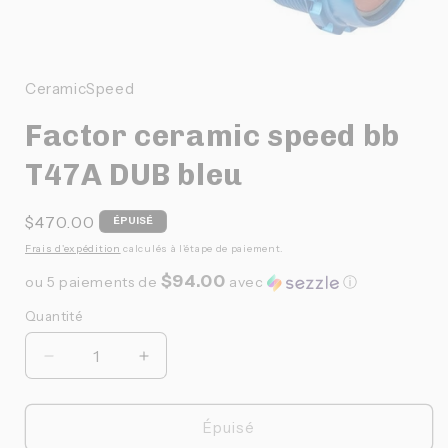
Ouvrir
le
média
1
CeramicSpeed
dans
une
Factor ceramic speed bb
fenêtre
modale
T47A DUB bleu
Prix
$470.00
ÉPUISÉ
habituel
Frais d'expédition
calculés à l'étape de paiement.
$94.00
ou 5 paiements de
avec
ⓘ
Quantité
Quantité
Réduire
Augmenter
la
la
quantité
quantité
de
de
Épuisé