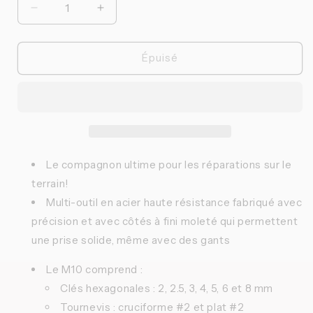
Réduire
Augmenter
la
la
quantité
quantité
de
de
Épuisé
Crankbrothers
Crankbrothers
-
-
Multi-
Multi-
outils
outils
M10
M10
Le compagnon ultime pour les réparations sur le
terrain!
Multi-outil en acier haute résistance fabriqué avec
précision et avec côtés à fini moleté qui permettent
une prise solide, même avec des gants
Le M10 comprend :
Clés hexagonales : 2, 2.5, 3, 4, 5, 6 et 8 mm
Tournevis : cruciforme #2 et plat #2