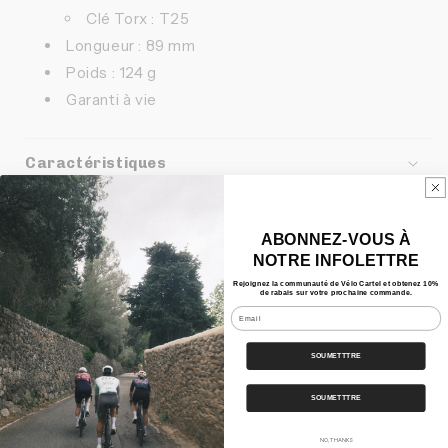
Clé Torx : T25
Longueur : 89 mm
Poids : 124 g
Garanti à vie
Caractéristiques
Nos Bundles
ABONNEZ-VOUS À
NOTRE INFOLETTRE
Expédition
Rejoignez la communauté de Vélo Cartel et obtenez 10%
de rabais sur votre prochaine commande.
Email
Partager
SOUMETTTRE
SOUMETTTRE
NO, THANKS