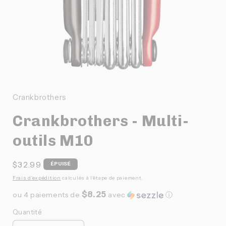
Ouvrir
le
média
1
Crankbrothers
dans
une
Crankbrothers - Multi-
fenêtre
modale
outils M10
Prix
$32.99
ÉPUISÉ
habituel
Frais d'expédition
calculés à l'étape de paiement.
$8.25
ou 4 paiements de
avec
ⓘ
Quantité
Quantité