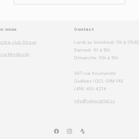
ec nous
Contact
notre club Strava
Lundi au Vendredi: 11h à 17h3
Samedi: 10 à 15h
 via Mindbody
Dimanche: 10h à 15h
367 rue Soumande
Québec (QC), G1M 1A5
(418) 431-4274
info@velocartel.cc
Facebook
Instagram
TikTok