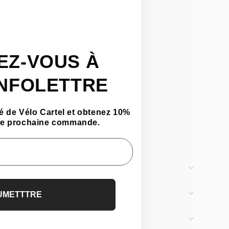
yens de paiement
EZ-VOUS À
ool™
INFOLETTRE
n de l'humidité
 de Vélo Cartel et obtenez 10%
t
tre prochaine commande.
tant aux odeurs
UMETTTRE