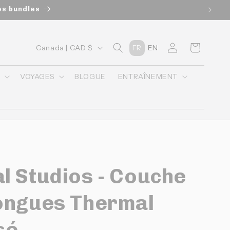
os bundles
P
Connexion
Panier
Canada | CAD $
FR
EN
a
y
O
VOYAGES
BLOGUE
ENTRAÎNEMENT
s
/
r
é
g
l Studios - Couche
i
o
ongues Thermal
n
sé