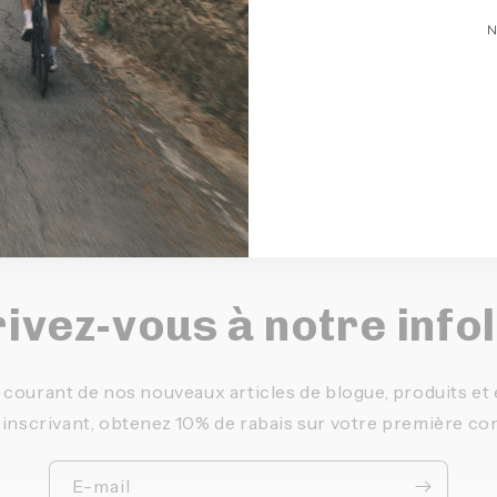
N
Partager
ivez-vous à notre info
 courant de nos nouveaux articles de blogue, produits e
 inscrivant, obtenez 10% de rabais sur votre première c
E-mail