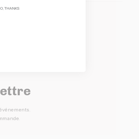
O, THANKS
lettre
t événements.
ommande.