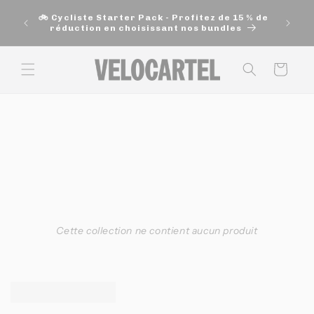
et
🚚 Exp
passer
🚲 Cycliste Starter Pack - Profitez de 15 % de
200$ e
au
réduction en choisissant nos bundles
contenu
Panier
Cette collection ne contient aucun produit