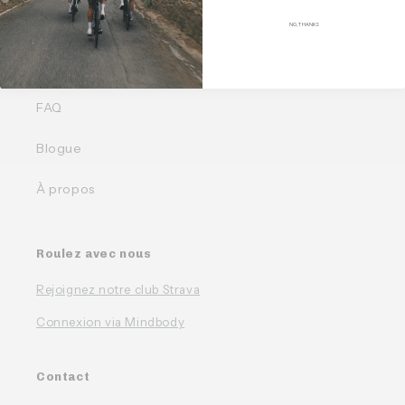
Liens rapides
NO, THANKS
Nos Bundles
FAQ
Blogue
À propos
Roulez avec nous
Rejoignez notre club Strava
Connexion via Mindbody
Contact