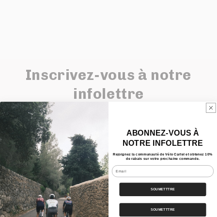
Inscrivez-vous à notre
infolettre
Pour être au courant de nos nouveaux articles de
blogue, produits et événements.
ABONNEZ-VOUS À
NOTRE INFOLETTRE
En vous inscrivant, obtenez 10% de rabais sur
Rejoignez la communauté de Vélo Cartel et obtenez 10%
votre première commande.
de rabais sur votre prochaine commande.
Email
E-mail
SOUMETTTRE
SOUMETTTRE