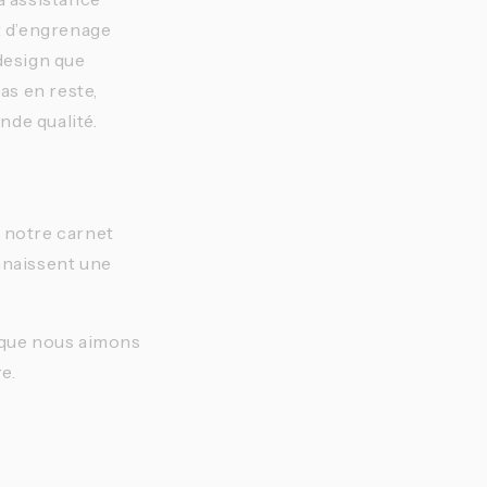
t d’engrenage
design que
as en reste,
nde qualité.
 notre carnet
onnaissent une
 que nous aimons
e.