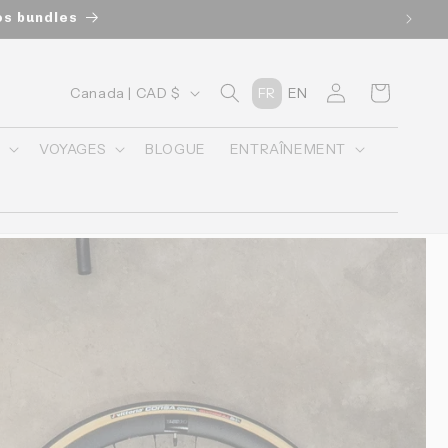
os bundles
P
Connexion
Panier
Canada | CAD $
FR
EN
a
y
O
VOYAGES
BLOGUE
ENTRAÎNEMENT
s
/
r
é
g
i
o
n