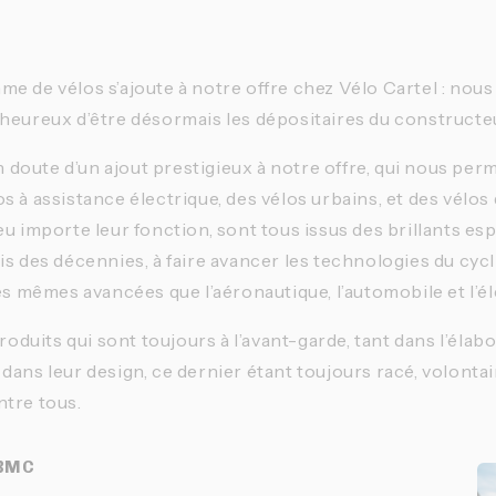
e de vélos s’ajoute à notre offre chez Vélo Cartel : no
heureux d’être désormais les dépositaires du constructe
un doute d’un ajout prestigieux à notre offre, qui nous per
s à assistance électrique, des vélos urbains, et des vélo
u importe leur fonction, sont tous issus des brillants esp
is des décennies, à faire avancer les technologies du cyc
des mêmes avancées que l’aéronautique, l’automobile et l’é
produits qui sont toujours à l’avant-garde, tant dans l’élab
dans leur design, ce dernier étant toujours racé, volonta
ntre tous.
 BMC