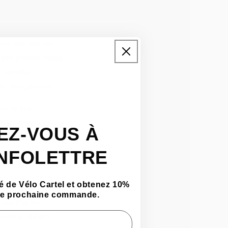
uscules détails.
été primordiale :
echerche
aut-de-gamme.
onne les
prise connaît ses
EZ-VOUS À
rofessionnelle qui
vans remporte le
INFOLETTRE
 de Vélo Cartel et obtenez 10%
nt nombreux. Greg
tre prochaine commande.
 un Paris-
ntre. Julien