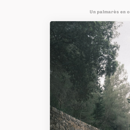
Un palmarès en or
Pour les athlètes 
C’est pourquoi l’a
ceux-ci savent re
d’excellence qui 
Des conseils qui 
médailles, les tro
premiers succès p
porte son nom qu’
Tour de France au
Par la suite, les
Van Avermaet remp
Roubaix. Rohan D