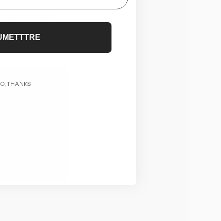
e vélo de
comptent aussi
la différence.
UMETTTRE
O, THANKS