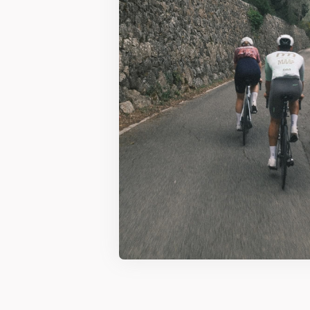
Absalon collectio
montagne. Corrin
parmi les athlètes
De quoi faire rou