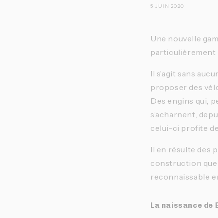
5 JUIN 2020
Une nouvelle gamm
particulièrement 
Il s’agit sans auc
proposer des vélo
Des engins qui, pe
s’acharnent, depu
celui-ci profite 
Il en résulte des 
construction que 
reconnaissable e
La naissance de