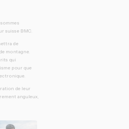
us sommes
ur suisse BMC.
mettra de
s de montagne.
rits qui
lisme pour que
lectronique.
oration de leur
irement anguleux,