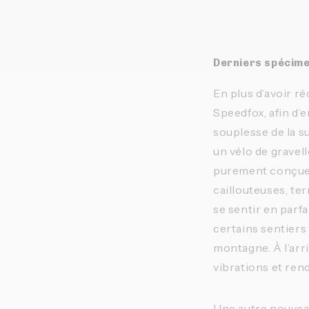
Derniers spécime
En plus d’avoir 
Speedfox, afin d’en
souplesse de la 
un vélo de gravel
purement conçues
caillouteuses, te
se sentir en parf
certains sentiers
montagne. À l’arr
vibrations et ren
Une autre nouveau