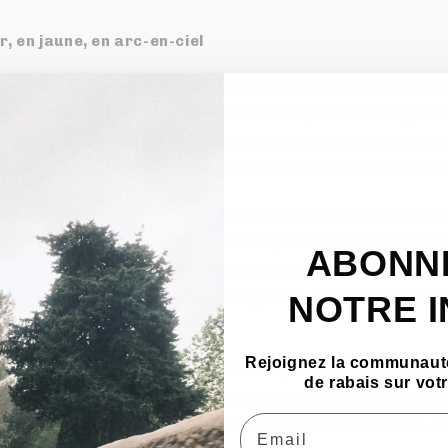
, en jaune, en arc-en-ciel
du plus haut niveau, la victoire est parfois l’affaire de min
ssociation de BMC avec les meilleurs cyclistes a toujours 
lever le moindre défaut et contribuent activement à la r
est une quête permanente pour les fabricants de vélos h
profitent à ceux qui les prodiguent, puisque BMC collecti
phées et les maillots prestigieux depuis 10 ans. Si l’entre
ABONN
rofessionnels avec la Phonak, mais c’est avec l’équipe p
elle récolte sa première grande gloire : en 2011, Cadel E
NOTRE 
 volant d’un BMC.
Rejoignez la communauté
 honneurs se succèdent et s’entassent presque tant ils so
de rabais sur vo
orte (entre autres) une médaille d’or olympique à Rio et
Email
ennis récolte un championnat du monde en contre-la-mo