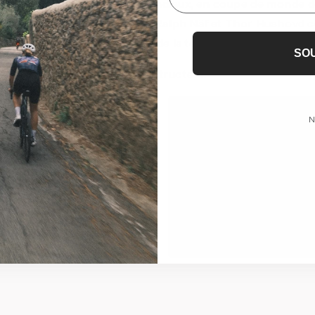
nne les titres nationaux, mondiaux, en coupe de monde d
e Abraham, Taylor Phinney, Ralph Näf et Thor Hushovd 
 pour lesquels la fine pointe de la technologie BMC a fait 
SO
gir n’importe quel grand constructeur.
N