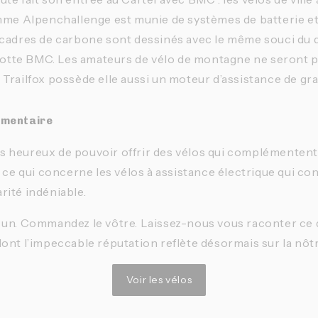
amme Alpenchallenge est munie de systèmes de batterie e
 cadres de carbone sont dessinés avec le même souci du 
flotte BMC. Les amateurs de vélo de montagne ne seront p
Trailfox possède elle aussi un moteur d’assistance de gra
émentaire
 heureux de pouvoir offrir des vélos qui complémentent
n ce qui concerne les vélos à assistance électrique qui c
ité indéniable.
 un. Commandez le vôtre. Laissez-nous vous raconter ce
ont l’impeccable réputation reflète désormais sur la nôtr
Voir les vélos