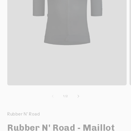
Ouvrir
O
le
l
média
de
1
/
2
1
dans
une
Rubber N' Road
fenêtre
f
modale
Rubber N' Road - Maillot