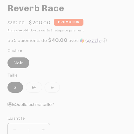
Reverb Race
Prix
Prix
$200.00
PROMOTION
$362.00
habituel
promotionnel
Frais d'expédition
calculés à l'étape de paiement.
$40.00
ou 5 paiements de
avec
ⓘ
Couleur
Noir
Taille
Variante
Variante
S
M
L
épuisée
épuisée
ou
ou
indisponible
indisponible
Quelle est ma taille?
Quantité
Quantité
Réduire
Augmenter