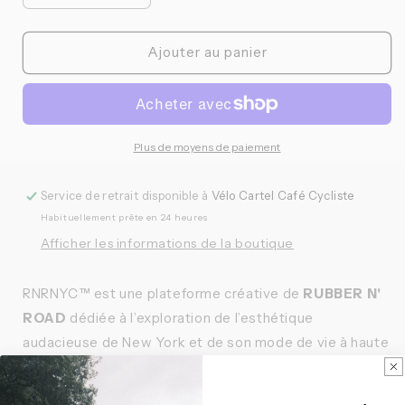
la
la
quantité
quantité
de
de
Ajouter au panier
Rubber
Rubber
N&#39;
N&#39;
Road
Road
-
-
Maillot
Maillot
Plus de moyens de paiement
Reverb
Reverb
Race
Race
Service de retrait disponible à
Vélo Cartel Café Cycliste
Habituellement prête en 24 heures
Afficher les informations de la boutique
RNRNYC™ est une plateforme créative de
RUBBER N'
ROAD
dédiée à l’exploration de l’esthétique
audacieuse de New York et de son mode de vie à haute
intensité, à travers des vêtements techniques de
première qualité.